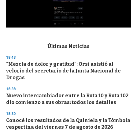
0
s
e
c
Últimas Noticias
o
n
18:43
d
"Mezcla de dolor y gratitud": Orsi asistió al
s
o
velorio del secretario de la Junta Nacional de
f
Drogas
3
3
s
18:38
e
Nuevo intercambiador entre la Ruta 10 y Ruta 102
c
dio comienzo a sus obras: todos los detalles
o
n
d
18:30
s
Conocé los resultados de la Quiniela y la Tómbola
vespertina del viernes 7 de agosto de 2026