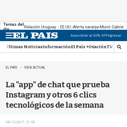
Temas del
Relación Uruguay - EE.UU.
Alerta naranja
Murió Gabriel 
día:
Suscribite al 50% OFF
Ingresar
M
e
Últimas Noticias
Información
El País +
Ovación
TV Show
n
M
u
o
s
t
EL PAÍS
VIDA ACTUAL
r
a
La "app" de chat que prueba
r
b
Instagram y otros 6 clics
�
s
tecnológicos de la semana
q
u
e
d
09/12/2017, 21:39