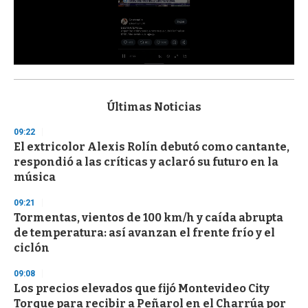
0
s
e
c
Últimas Noticias
o
n
09:22
d
El extricolor Alexis Rolín debutó como cantante,
s
o
respondió a las críticas y aclaró su futuro en la
f
música
3
3
s
09:21
e
Tormentas, vientos de 100 km/h y caída abrupta
c
de temperatura: así avanzan el frente frío y el
o
n
ciclón
d
s
09:08
Los precios elevados que fijó Montevideo City
Torque para recibir a Peñarol en el Charrúa por