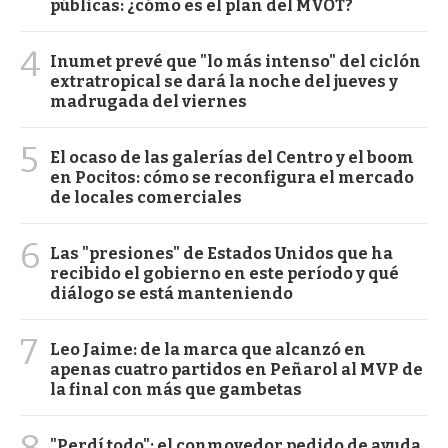
públicas: ¿cómo es el plan del MVOT?
4
Inumet prevé que "lo más intenso" del ciclón
extratropical se dará la noche del jueves y
madrugada del viernes
5
El ocaso de las galerías del Centro y el boom
en Pocitos: cómo se reconfigura el mercado
de locales comerciales
6
Las "presiones" de Estados Unidos que ha
recibido el gobierno en este período y qué
diálogo se está manteniendo
7
Leo Jaime: de la marca que alcanzó en
apenas cuatro partidos en Peñarol al MVP de
la final con más que gambetas
8
"Perdí todo": el conmovedor pedido de ayuda