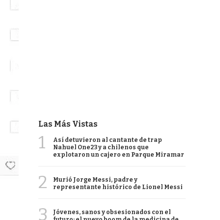
Las Más Vistas
1
Así detuvieron al cantante de trap
Nahuel One23 y a chilenos que
explotaron un cajero en Parque Miramar
2
Murió Jorge Messi, padre y
representante histórico de Lionel Messi
3
Jóvenes, sanos y obsesionados con el
futuro: el nuevo boom de la medicina de