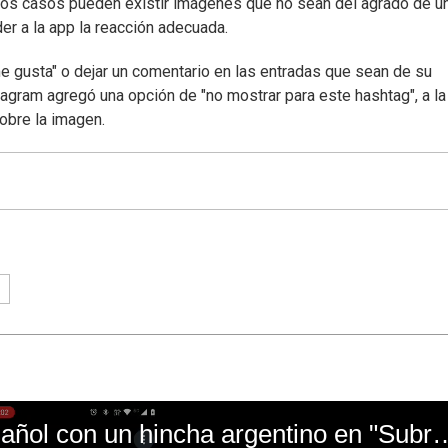
unos casos pueden existir imágenes que no sean del agrado de u
der a la app la reacción adecuada.
"me gusta" o dejar un comentario en las entradas que sean de su
stagram agregó una opción de "no mostrar para este hashtag", a l
obre la imagen.
El mal momento de Yanina Gasañol con un hin