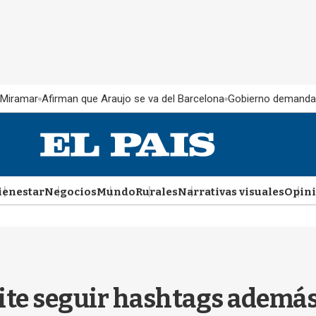
 Miramar
Afirman que Araujo se va del Barcelona
Gobierno demanda
ienestar
Negocios
Mundo
Rurales
Narrativas visuales
Opin
te seguir hashtags además 