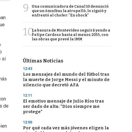
9
Una comunicadora de Canal 10 denunció
que un ómnibus la atropelló, lo siguió y
enfrentó al chofer: "En shock"
pan
que
10
La basura de Montevideo seguirá yendo a
Felipe Cardoso hasta al menos 2055, con
las obras que prevé la IMM
e
o
 sí
Últimas Noticias
12:43
Los mensajes del mundo del fútbol tras
 más
la muerte de Jorge Messi y el minuto de
silencio que decretó AFA
12:11
con
El emotivo mensaje de Julio Ríos tras
es de
ser dado de alta: "Dios siempre me
protege"
12:00
bien
Por qué cada vez más jóvenes eligen la