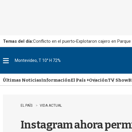
Temas del día:
Conflicto en el puerto
Explotaron cajero en Parque
Montevideo, T 10° H 72%
M
e
n
u
Últimas Noticias
Información
El País +
Ovación
TV Show
B
EL PAÍS
VIDA ACTUAL
Instagram ahora permi