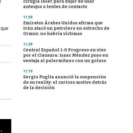
n
cirugía láser para dejar de usar
anteojos o lentes de contacto
11:59
Emiratos Árabes Unidos afirma que
a que
Irán atacó un petrolero en estrecho de
Ormuz: no habría víctimas
11:29
Central Español 1-0 Progreso en vivo
por el Clausura: Isaac Méndez puso en
ventaja al palermitano con un golazo
11:19
Sergio Puglia anunció la suspensión
de su reality: el curioso motivo detrás
de la decisión
cha argentino en "Subrayado"