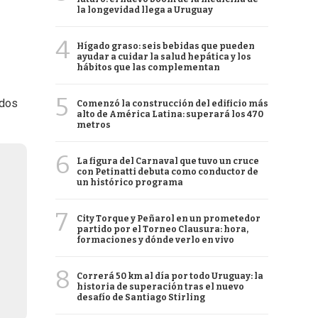
la longevidad llega a Uruguay
4
Hígado graso: seis bebidas que pueden
ayudar a cuidar la salud hepática y los
hábitos que las complementan
5
odos
Comenzó la construcción del edificio más
alto de América Latina: superará los 470
metros
6
La figura del Carnaval que tuvo un cruce
con Petinatti debuta como conductor de
un histórico programa
7
City Torque y Peñarol en un prometedor
partido por el Torneo Clausura: hora,
formaciones y dónde verlo en vivo
8
Correrá 50 km al día por todo Uruguay: la
historia de superación tras el nuevo
desafío de Santiago Stirling