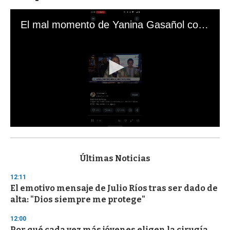
El mal momento de Yanina Gasañol con un hincha argentino en "Subrayado"
0
s
e
c
Últimas Noticias
o
n
12:11
d
El emotivo mensaje de Julio Ríos tras ser dado de
s
o
alta: "Dios siempre me protege"
f
3
12:00
3
s
Por qué cada vez más jóvenes eligen la cirugía