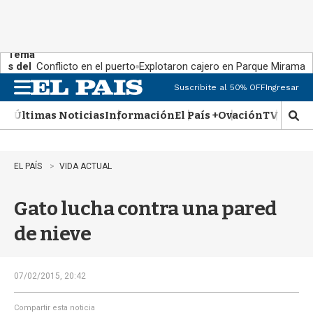
Tema
s del
Conflicto en el puerto
Explotaron cajero en Parque Miramar
día:
Suscribite al 50% OFF
Ingresar
M
e
Últimas Noticias
Información
El País +
Ovación
TV Show
n
M
u
o
s
t
EL PAÍS
VIDA ACTUAL
r
a
Gato lucha contra una pared
r
b
de nieve
�
s
q
u
07/02/2015, 20:42
e
d
Compartir esta noticia