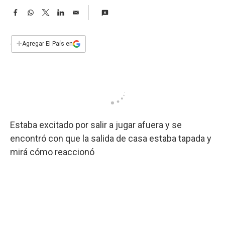
a
F
W
T
L
E
a
h
w
i
m
c
a
i
n
a
e
t
t
k
i
+
Agregar El País en
b
s
t
e
l
o
A
e
d
o
p
r
I
k
p
n
Estaba excitado por salir a jugar afuera y se
encontró con que la salida de casa estaba tapada y
mirá cómo reaccionó