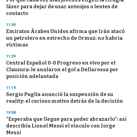
e
láser para dejar de usar anteojos o lentes de
c
contacto
o
n
d
11:59
s
Emiratos Árabes Unidos afirma que Irán atacó
un petrolero en estrecho de Ormuz: no habría
víctimas
11:29
Central Español 0-0 Progreso en vivo por el
Clausura: le anularon el gol a Dellarossa por
posición adelantada
11:19
Sergio Puglia anunció la suspensión de su
reality: el curioso motivo detrás de la decisión
10:58
"Esperaba que llegue para poder abrazarlo": así
describía Lionel Messi el vínculo con Jorge
Messi