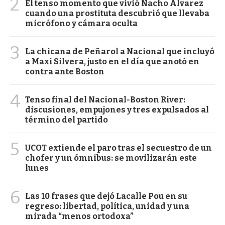
2
El tenso momento que vivió Nacho Álvarez
cuando una prostituta descubrió que llevaba
micrófono y cámara oculta
3
La chicana de Peñarol a Nacional que incluyó
a Maxi Silvera, justo en el día que anotó en
contra ante Boston
4
Tenso final del Nacional-Boston River:
discusiones, empujones y tres expulsados al
término del partido
5
UCOT extiende el paro tras el secuestro de un
chofer y un ómnibus: se movilizarán este
lunes
6
Las 10 frases que dejó Lacalle Pou en su
regreso: libertad, política, unidad y una
mirada “menos ortodoxa”