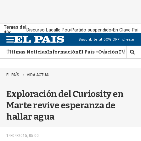
Temas del
Discurso Lacalle Pou
Partido suspendido
En Clave País
día:
Suscribite al 50% OFF
Ingresar
M
e
Últimas Noticias
Información
El País +
Ovación
TV Show
n
M
u
o
s
t
EL PAÍS
VIDA ACTUAL
r
a
Exploración del Curiosity en
r
b
Marte revive esperanza de
�
s
hallar agua
q
u
e
d
14/04/2015, 05:00