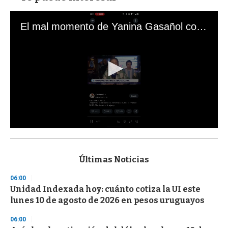
El mal momento de Yanina Gasañol con un hincha argentino en "Subrayado"
0
s
e
c
Últimas Noticias
o
n
06:00
d
Unidad Indexada hoy: cuánto cotiza la UI este
s
o
lunes 10 de agosto de 2026 en pesos uruguayos
f
3
06:00
3