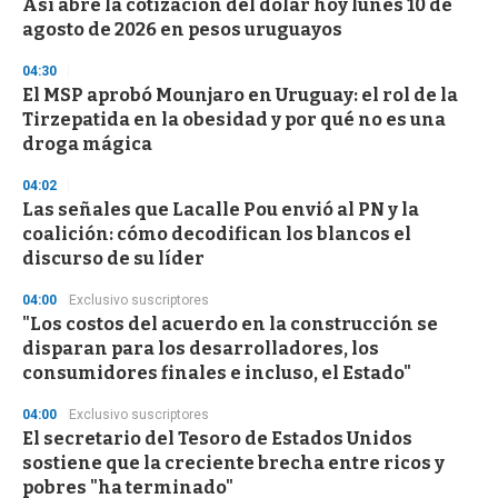
s
Así abre la cotización del dólar hoy lunes 10 de
e
agosto de 2026 en pesos uruguayos
c
o
04:30
n
d
El MSP aprobó Mounjaro en Uruguay: el rol de la
s
Tirzepatida en la obesidad y por qué no es una
droga mágica
04:02
Las señales que Lacalle Pou envió al PN y la
coalición: cómo decodifican los blancos el
discurso de su líder
04:00
Exclusivo suscriptores
"Los costos del acuerdo en la construcción se
disparan para los desarrolladores, los
consumidores finales e incluso, el Estado"
04:00
Exclusivo suscriptores
El secretario del Tesoro de Estados Unidos
sostiene que la creciente brecha entre ricos y
pobres "ha terminado"