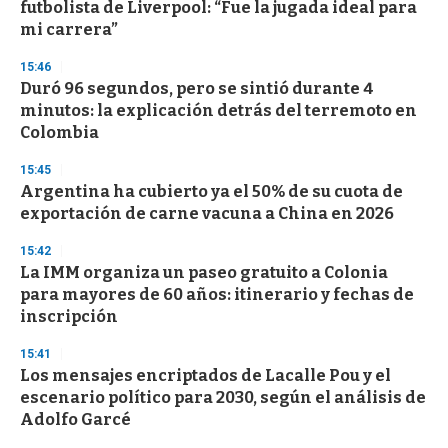
o
futbolista de Liverpool: “Fue la jugada ideal para
f
mi carrera”
3
3
s
15:46
e
Duró 96 segundos, pero se sintió durante 4
c
minutos: la explicación detrás del terremoto en
o
n
Colombia
d
s
15:45
Argentina ha cubierto ya el 50% de su cuota de
exportación de carne vacuna a China en 2026
15:42
La IMM organiza un paseo gratuito a Colonia
para mayores de 60 años: itinerario y fechas de
inscripción
15:41
Los mensajes encriptados de Lacalle Pou y el
escenario político para 2030, según el análisis de
Adolfo Garcé