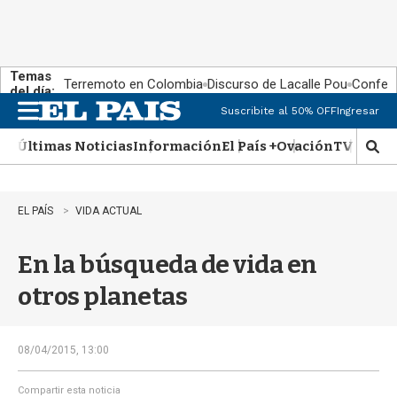
Temas
Terremoto en Colombia
Discurso de Lacalle Pou
Confere
del día:
Suscribite al 50% OFF
Ingresar
M
e
Últimas Noticias
Información
El País +
Ovación
TV Show
n
M
u
o
s
t
EL PAÍS
VIDA ACTUAL
r
a
En la búsqueda de vida en
r
b
otros planetas
�
s
q
u
08/04/2015, 13:00
e
d
Compartir esta noticia