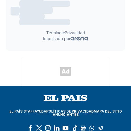
EL PAÍS STAFF
AYUDA
POLÍTICAS DE PRIVACIDAD
MAPA DEL SITIO
ANUNCIANTES
f
t
i
l
y
t
g
w
t