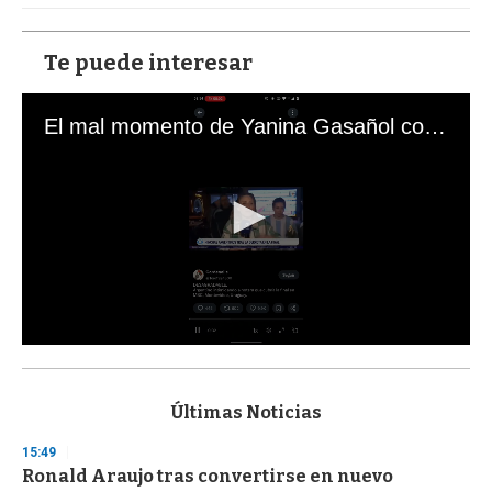
Te puede interesar
El mal momento de Yanina Gasañol con un hincha argentino en "Subrayado"
0
s
e
c
Últimas Noticias
o
n
15:49
d
Ronald Araujo tras convertirse en nuevo
s