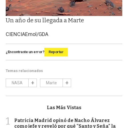
Un año de su llegada a Marte
CIENCIA
Emol/GDA
¿Encontraste un error?
Reportar
Temas relacionados
NASA
Marte
Las Más Vistas
1
Patricia Madrid opinó de Nacho Álvarez
como jefe y reveló por qué "Santo y Seña" la