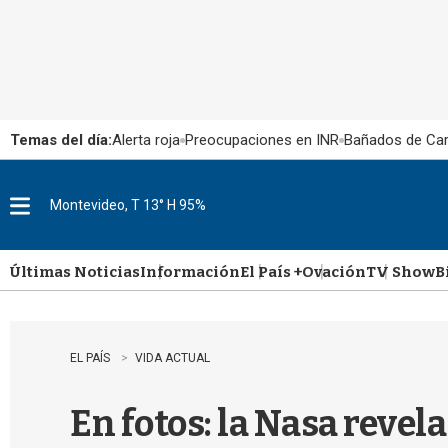
Temas del día:
Alerta roja
Preocupaciones en INR
Bañados de Ca
Montevideo, T 13° H 95%
M
e
n
u
Últimas Noticias
Información
El País +
Ovación
TV Show
B
EL PAÍS
VIDA ACTUAL
En fotos: la Nasa reve