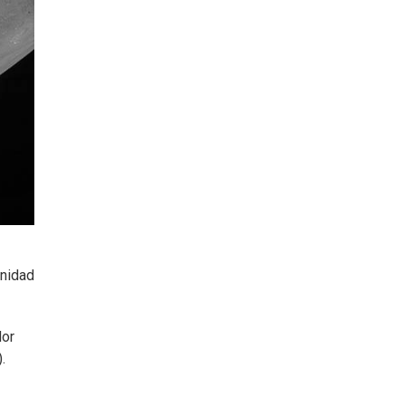
Unidad
dor
.