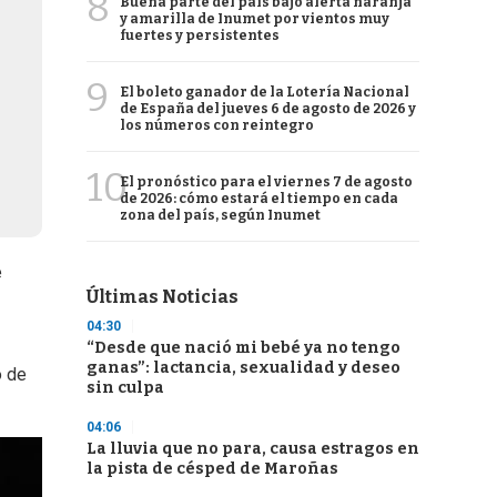
8
Buena parte del país bajo alerta naranja
y amarilla de Inumet por vientos muy
fuertes y persistentes
9
El boleto ganador de la Lotería Nacional
de España del jueves 6 de agosto de 2026 y
los números con reintegro
10
El pronóstico para el viernes 7 de agosto
de 2026: cómo estará el tiempo en cada
zona del país, según Inumet
e
Últimas Noticias
04:30
“Desde que nació mi bebé ya no tengo
ganas”: lactancia, sexualidad y deseo
o de
sin culpa
04:06
La lluvia que no para, causa estragos en
la pista de césped de Maroñas