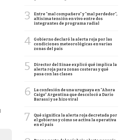
3
Entre "mal compañero" y "mal perdedor",
altísima tensión en vivo entre dos
integrantes de programa radial
4
Gobierno declaró la alerta roja por las
condiciones meteorológicas en varias
zonas del país
5
Director del Sinae explicó qué implica la
alerta roja para zonas costeras y qué
pasa con las clases
6
La confesión de una uruguaya en "Ahora
Caigo" Argentina que descolocó a Darío
Barassi y se hizo viral
l
7
Qué significa la alerta roja decretada por
el gobierno y cómo se activa la operativa
en el país