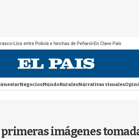
rrasco
Líos entre Policía e hinchas de Peñarol
En Clave País
ienestar
Negocios
Mundo
Rurales
Narrativas visuales
Opin
la primeras imágenes tomada