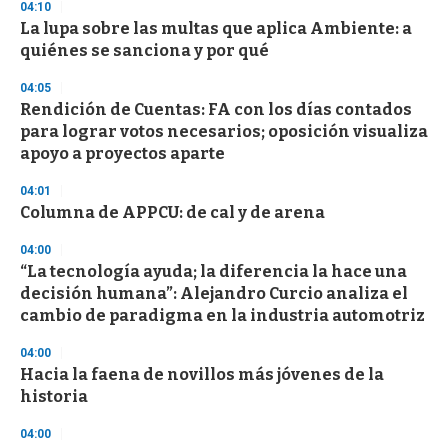
04:10
d
La lupa sobre las multas que aplica Ambiente: a
s
o
quiénes se sanciona y por qué
f
3
04:05
3
s
Rendición de Cuentas: FA con los días contados
e
para lograr votos necesarios; oposición visualiza
c
apoyo a proyectos aparte
o
n
d
04:01
s
Columna de APPCU: de cal y de arena
04:00
“La tecnología ayuda; la diferencia la hace una
decisión humana”: Alejandro Curcio analiza el
cambio de paradigma en la industria automotriz
04:00
Hacia la faena de novillos más jóvenes de la
historia
04:00