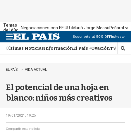
Temas
Negociaciones con EE.UU.
Murió Jorge Messi
Peñarol vs
del día:
Suscribite al 50% OFF
Ingresar
M
e
Últimas Noticias
Información
El País +
Ovación
TV Show
n
M
u
o
s
t
EL PAÍS
VIDA ACTUAL
r
a
El potencial de una hoja en
r
b
blanco: niños más creativos
�
s
q
u
19/01/2021, 19:25
e
d
Compartir esta noticia