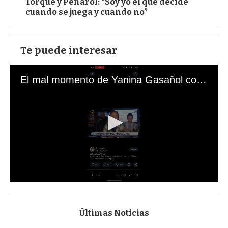
Torque y Peñarol: “Soy yo el que decide
cuando se juega y cuando no”
Te puede interesar
El mal momento de Yanina Gasañol con un hincha argentino en "Subrayado"
0
s
e
c
Últimas Noticias
o
n