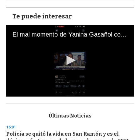
Te puede interesar
El mal momento de Yanina Gasañol con un hincha argentino en "Subrayado"
0
s
e
c
Últimas Noticias
o
n
16:01
d
Policía se quitó la vida en San Ramón y es el
s
o