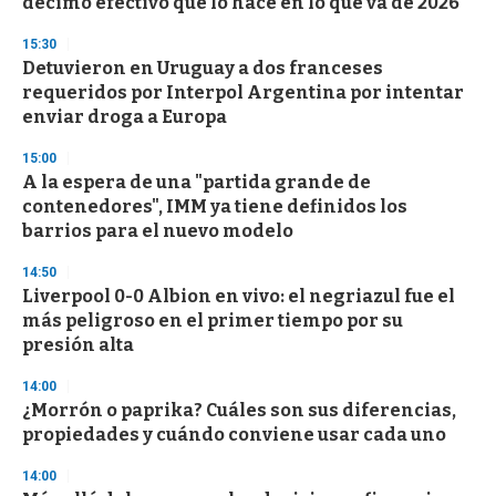
décimo efectivo que lo hace en lo que va de 2026
f
3
15:30
3
s
Detuvieron en Uruguay a dos franceses
e
requeridos por Interpol Argentina por intentar
c
enviar droga a Europa
o
n
d
15:00
s
A la espera de una "partida grande de
contenedores", IMM ya tiene definidos los
barrios para el nuevo modelo
14:50
Liverpool 0-0 Albion en vivo: el negriazul fue el
más peligroso en el primer tiempo por su
presión alta
14:00
¿Morrón o paprika? Cuáles son sus diferencias,
propiedades y cuándo conviene usar cada uno
14:00