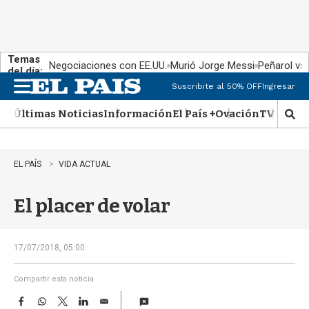
Temas
Negociaciones con EE.UU.
Murió Jorge Messi
Peñarol vs
del día:
Suscribite al 50% OFF
Ingresar
M
e
Últimas Noticias
Información
El País +
Ovación
TV Show
n
M
u
o
s
t
EL PAÍS
VIDA ACTUAL
r
a
El placer de volar
r
b
�
s
17/07/2018, 05:00
q
u
Compartir esta noticia
e
F
W
T
L
E
d