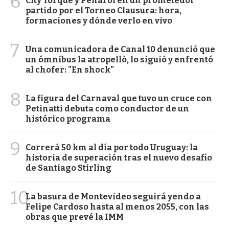
6
City Torque y Peñarol en un prometedor
partido por el Torneo Clausura: hora,
formaciones y dónde verlo en vivo
7
Una comunicadora de Canal 10 denunció que
un ómnibus la atropelló, lo siguió y enfrentó
al chofer: "En shock"
8
La figura del Carnaval que tuvo un cruce con
Petinatti debuta como conductor de un
histórico programa
9
Correrá 50 km al día por todo Uruguay: la
historia de superación tras el nuevo desafío
de Santiago Stirling
10
La basura de Montevideo seguirá yendo a
Felipe Cardoso hasta al menos 2055, con las
obras que prevé la IMM