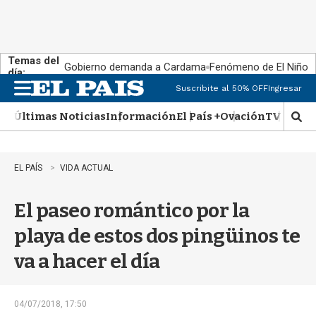
Temas del
Gobierno demanda a Cardama
Fenómeno de El Niño
día:
Suscribite al 50% OFF
Ingresar
M
e
Últimas Noticias
Información
El País +
Ovación
TV Show
n
M
u
o
s
t
EL PAÍS
VIDA ACTUAL
r
a
El paseo romántico por la
r
b
playa de estos dos pingüinos te
�
s
va a hacer el día
q
u
e
d
04/07/2018, 17:50