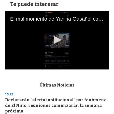
Te puede interesar
El mal momento de Yanina Gasañol con un hincha argentino en "Subrayado"
0
s
e
c
Últimas Noticias
o
n
15:12
d
Declararán "alerta institucional" por fenómeno
s
o
de El Niño: reuniones comenzarán la semana
f
próxima
3