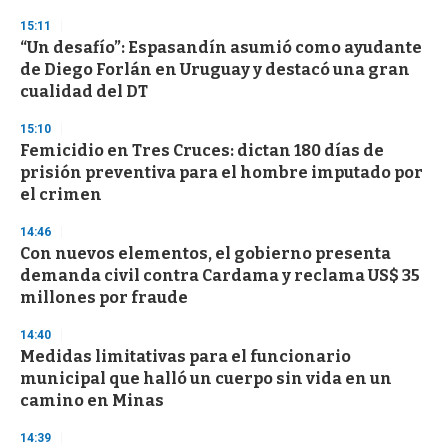
3
s
15:11
e
“Un desafío”: Espasandín asumió como ayudante
c
de Diego Forlán en Uruguay y destacó una gran
o
n
cualidad del DT
d
s
15:10
Femicidio en Tres Cruces: dictan 180 días de
prisión preventiva para el hombre imputado por
el crimen
14:46
Con nuevos elementos, el gobierno presenta
demanda civil contra Cardama y reclama US$ 35
millones por fraude
14:40
Medidas limitativas para el funcionario
municipal que halló un cuerpo sin vida en un
camino en Minas
14:39