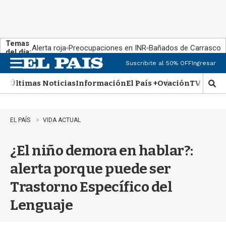
Temas
Alerta roja
Preocupaciones en INR
Bañados de Carrasco
del día:
Suscribite al 50% OFF
Ingresar
M
e
Últimas Noticias
Información
El País +
Ovación
TV Show
n
M
u
o
s
t
EL PAÍS
VIDA ACTUAL
r
a
¿El niño demora en hablar?:
r
b
alerta porque puede ser
�
s
Trastorno Específico del
q
u
Lenguaje
e
d