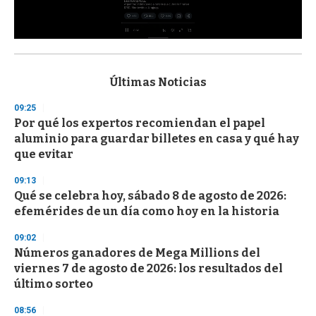
0
s
e
c
Últimas Noticias
o
n
09:25
d
Por qué los expertos recomiendan el papel
s
o
aluminio para guardar billetes en casa y qué hay
f
que evitar
3
3
s
09:13
e
Qué se celebra hoy, sábado 8 de agosto de 2026:
c
efemérides de un día como hoy en la historia
o
n
d
09:02
s
Números ganadores de Mega Millions del
viernes 7 de agosto de 2026: los resultados del
último sorteo
08:56