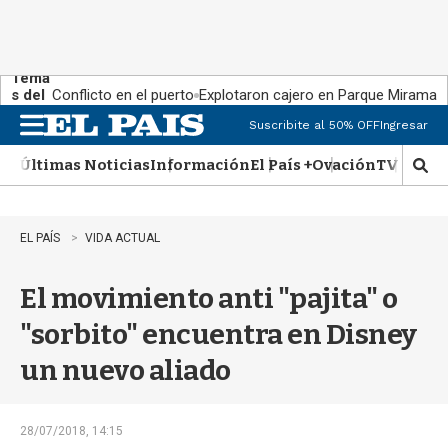
Tema
s del
Conflicto en el puerto
Explotaron cajero en Parque Miramar
día:
Suscribite al 50% OFF
Ingresar
M
e
Últimas Noticias
Información
El País +
Ovación
TV Show
n
M
u
o
s
t
EL PAÍS
VIDA ACTUAL
r
a
El movimiento anti "pajita" o
r
b
"sorbito" encuentra en Disney
�
s
un nuevo aliado
q
u
e
d
28/07/2018, 14:15