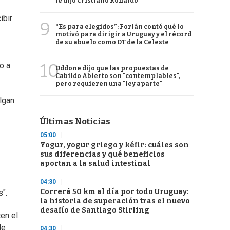
le dijo Cristiano Ronaldo
ibir
9
“Es para elegidos”: Forlán contó qué lo
motivó para dirigir a Uruguay y el récord
de su abuelo como DT de la Celeste
10
o a
Oddone dijo que las propuestas de
Cabildo Abierto son "contemplables",
pero requieren una "ley aparte"
lgan
Últimas Noticias
05:00
Yogur, yogur griego y kéfir: cuáles son
sus diferencias y qué beneficios
aportan a la salud intestinal
04:30
Correrá 50 km al día por todo Uruguay:
".
la historia de superación tras el nuevo
desafío de Santiago Stirling
en el
de
04:30