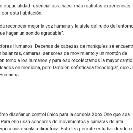
e espacialidad -esencial para hacer más realistas experiencias
 por esta habitación.
 reconocer mejor la voz humana y la aísle del ruido del entorno
ue hagan un sonido agradable".
 Factores Humanos. Decenas de cabezas de maniquíes se encuent
n balanzas, cámaras, sensores de movimiento y un montón de
a en torno a los humanos y para eso recolectamos la mayor canti
ados en medicina, pero también sofisticada tecnología", dice 
s Humanos.
ómo diseñar un control único para la consola Xbox One que sea
. Para ello usan sensores de movimientos y cámaras de alta
erpo a una escala milimétrica. Esto les permite estudiar desde 