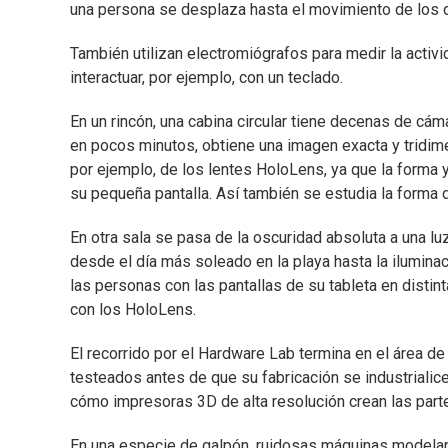
una persona se desplaza hasta el movimiento de los d
También utilizan electromiógrafos para medir la acti
interactuar, por ejemplo, con un teclado.
En un rincón, una cabina circular tiene decenas de cám
en pocos minutos, obtiene una imagen exacta y tridim
por ejemplo, de los lentes HoloLens, ya que la forma 
su pequeña pantalla. Así también se estudia la forma 
En otra sala se pasa de la oscuridad absoluta a una l
desde el día más soleado en la playa hasta la iluminaci
las personas con las pantallas de su tableta en distin
con los HoloLens.
El recorrido por el Hardware Lab termina en el área d
testeados antes de que su fabricación se industrialice
cómo impresoras 3D de alta resolución crean las parte
En una especie de galpón, ruidosas máquinas modelan