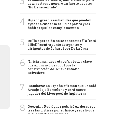
3
de maestros y generó un fuerte debate:
"No tiene sentido"
4
Hígado graso: seis bebidas que pueden
ayudar a cuidar la salud hepática y los
hábitos que las complementan
5
De "la operación no se concretará" a "está
difícil": contrapunto de agentes y
dirigentes de Peñarol por De La Cruz
6
“Inicia una nueva etapa”: la fecha clave
que anunció Liverpool por la
construcción del Nuevo Estadio
Belvedere
7
¡Bombazo! En España afirman que Ronald
Araujo deja Barcelona y será nuevo
jugador del Liverpool de Inglaterra
8
Georgina Rodríguez publicó un descargo
tras las críticas por su físico y reveló qué