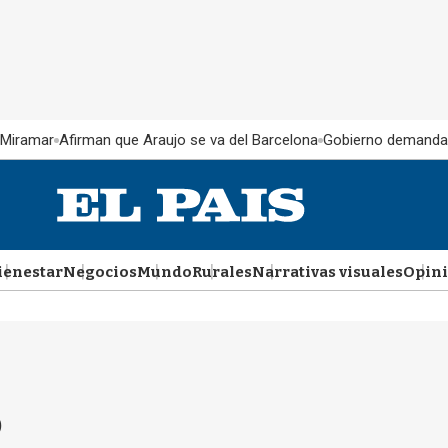
 Miramar
Afirman que Araujo se va del Barcelona
Gobierno demanda
ienestar
Negocios
Mundo
Rurales
Narrativas visuales
Opin
o