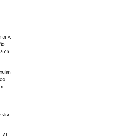
ior y,
ño,
da en
mulan
 de
es
estra
. Al