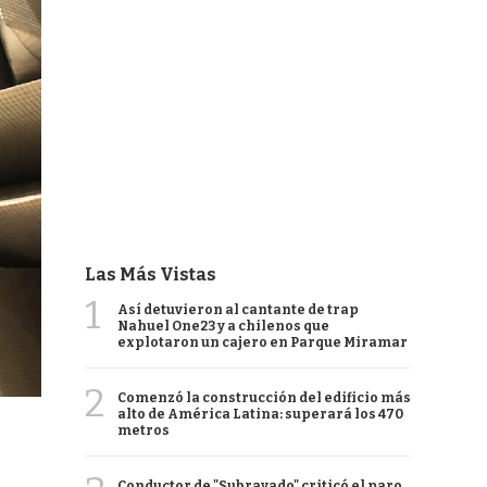
Las Más Vistas
1
Así detuvieron al cantante de trap
Nahuel One23 y a chilenos que
explotaron un cajero en Parque Miramar
2
Comenzó la construcción del edificio más
alto de América Latina: superará los 470
metros
Conductor de "Subrayado" criticó el paro