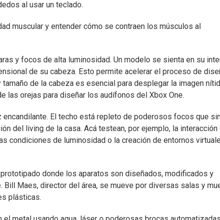
edos al usar un teclado.
vidad muscular y entender cómo se contraen los músculos al
aras y focos de alta luminosidad. Un modelo se sienta en su inter
ensional de su cabeza. Esto permite acelerar el proceso de dise
y tamaño de la cabeza es esencial para desplegar la imagen níti
de las orejas para diseñar los audífonos del Xbox One.
uz encandilante. El techo está repleto de poderosos focos que si
ón del living de la casa. Acá testean, por ejemplo, la interacción
tas condiciones de luminosidad o la creación de entornos virtual
e prototipado donde los aparatos son diseñados, modificados y
. Bill Maes, director del área, se mueve por diversas salas y mu
s plásticas.
 el metal usando agua, láser o poderosas brocas automatizadas