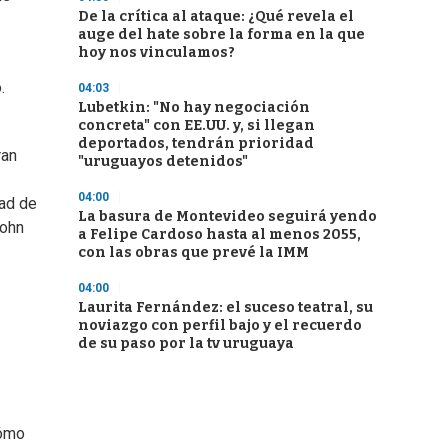
De la crítica al ataque: ¿Qué revela el
auge del hate sobre la forma en la que
hoy nos vinculamos?
.
04:03
Lubetkin: "No hay negociación
concreta" con EE.UU. y, si llegan
deportados, tendrán prioridad
ran
"uruguayos detenidos"
04:00
dad de
La basura de Montevideo seguirá yendo
John
a Felipe Cardoso hasta al menos 2055,
con las obras que prevé la IMM
04:00
Laurita Fernández: el suceso teatral, su
noviazgo con perfil bajo y el recuerdo
de su paso por la tv uruguaya
cómo