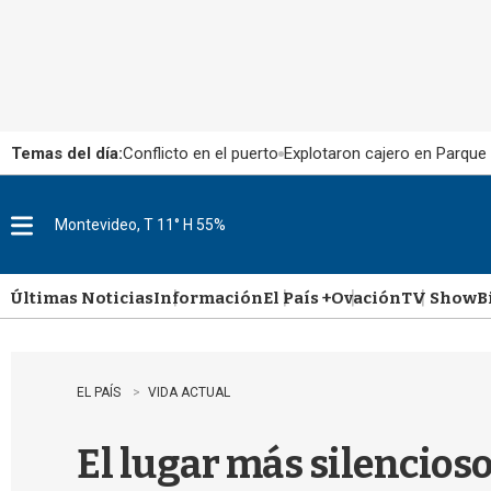
Temas del día:
Conflicto en el puerto
Explotaron cajero en Parque
Montevideo, T 11° H 55%
M
e
n
u
Últimas Noticias
Información
El País +
Ovación
TV Show
B
EL PAÍS
VIDA ACTUAL
El lugar más silencios