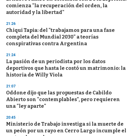
o
comienza "la recuperación del orden, la
f
autoridad y la libertad"
3
3
s
21:26
e
Chiqui Tapia: del "trabajamos para una fase
c
completa del Mundial 2030" a teorías
o
n
conspirativas contra Argentina
d
s
21:24
La pasión de un periodista por los datos
deportivos que hasta le costó un matrimonio: la
historia de Willy Viola
21:07
Oddone dijo que las propuestas de Cabildo
Abierto son "contemplables", pero requieren
una "ley aparte"
20:45
Ministerio de Trabajo investiga si la muerte de
un peón por un rayo en Cerro Largo incumple el