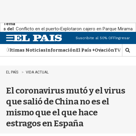
Tema
s del
Conflicto en el puerto
Explotaron cajero en Parque Miramar
día:
Suscribite al 50% OFF
Ingresar
M
e
Últimas Noticias
Información
El País +
Ovación
TV Show
n
M
u
o
s
t
EL PAÍS
VIDA ACTUAL
r
a
El coronavirus mutó y el virus
r
b
que salió de China no es el
�
s
mismo que el que hace
q
u
estragos en España
e
d