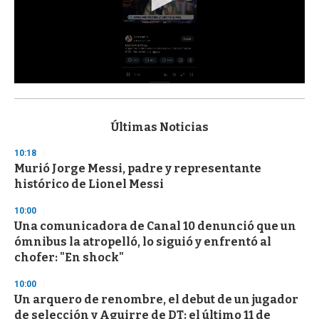
0
s
e
c
Últimas Noticias
o
n
10:18
d
Murió Jorge Messi, padre y representante
s
o
histórico de Lionel Messi
f
3
10:00
3
s
Una comunicadora de Canal 10 denunció que un
e
ómnibus la atropelló, lo siguió y enfrentó al
c
chofer: "En shock"
o
n
d
10:00
s
Un arquero de renombre, el debut de un jugador
de selección y Aguirre de DT: el último 11 de