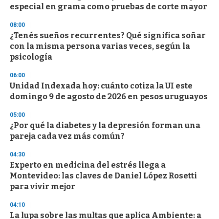
o
especial en grama como pruebas de corte mayor
f
3
08:00
3
s
¿Tenés sueños recurrentes? Qué significa soñar
e
con la misma persona varias veces, según la
c
psicología
o
n
d
06:00
s
Unidad Indexada hoy: cuánto cotiza la UI este
domingo 9 de agosto de 2026 en pesos uruguayos
05:00
¿Por qué la diabetes y la depresión forman una
pareja cada vez más común?
04:30
Experto en medicina del estrés llega a
Montevideo: las claves de Daniel López Rosetti
para vivir mejor
04:10
La lupa sobre las multas que aplica Ambiente: a