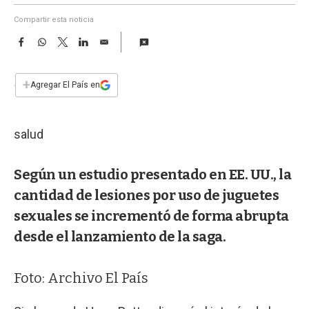
a
Compartir esta noticia
F
W
T
L
E
a
h
w
i
m
c
a
i
n
a
e
t
t
k
i
+
Agregar El País en
b
s
t
e
l
o
A
e
d
o
p
r
I
salud
k
p
n
Según un estudio presentado en EE. UU., la
cantidad de lesiones por uso de juguetes
sexuales se incrementó de forma abrupta
desde el lanzamiento de la saga.
Foto: Archivo El País