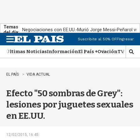
Temas
Negociaciones con EE.UU.
Murió Jorge Messi
Peñarol vs
del día:
Suscribite al 50% OFF
Ingresar
M
e
Últimas Noticias
Información
El País +
Ovación
TV Show
n
M
u
o
s
t
EL PAÍS
VIDA ACTUAL
r
a
Efecto "50 sombras de Grey":
r
b
lesiones por juguetes sexuales
�
s
en EE.UU.
q
u
e
d
12/02/2015, 16:45