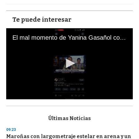
Te puede interesar
El mal momento de Yanina Gasañol con un hincha argentino en "Subrayado"
0
s
e
c
Últimas Noticias
o
n
09:23
d
Maroñas con largometraje estelar en arena y un
s