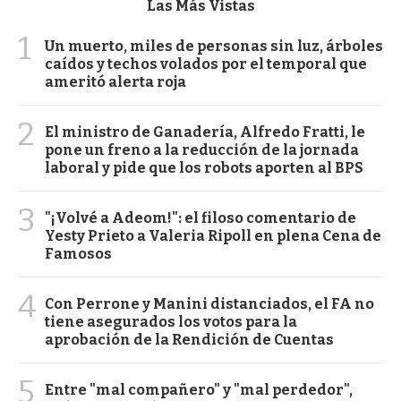
Las Más Vistas
1
Un muerto, miles de personas sin luz, árboles
caídos y techos volados por el temporal que
ameritó alerta roja
2
El ministro de Ganadería, Alfredo Fratti, le
pone un freno a la reducción de la jornada
laboral y pide que los robots aporten al BPS
3
"¡Volvé a Adeom!": el filoso comentario de
Yesty Prieto a Valeria Ripoll en plena Cena de
Famosos
4
Con Perrone y Manini distanciados, el FA no
tiene asegurados los votos para la
aprobación de la Rendición de Cuentas
5
Entre "mal compañero" y "mal perdedor",