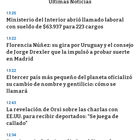
Últimas Noticias
o
n
13:25
d
Ministerio del Interior abrió llamado laboral
s
o
con sueldo de $63.937 para 223 cargos
f
3
13:22
3
s
Florencia Núñez: su gira por Uruguay y el consejo
e
de Jorge Drexler que la impulsó a probar suerte
c
en Madrid
o
n
d
13:22
s
El tercer país más pequeño del planeta oficializó
su cambio de nombre y gentilicio: cómo se
llamará
12:43
La revelación de Orsi sobre las charlas con
EE.UU. para recibir deportados: “Se juega de
callado”
12:34