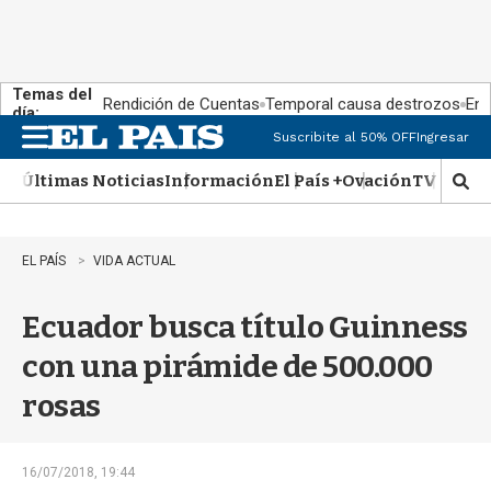
Temas del
Rendición de Cuentas
Temporal causa destrozos
En 
día:
Suscribite al 50% OFF
Ingresar
M
e
Últimas Noticias
Información
El País +
Ovación
TV Show
n
M
u
o
s
t
EL PAÍS
VIDA ACTUAL
r
a
Ecuador busca título Guinness
r
b
con una pirámide de 500.000
�
s
rosas
q
u
e
d
16/07/2018, 19:44