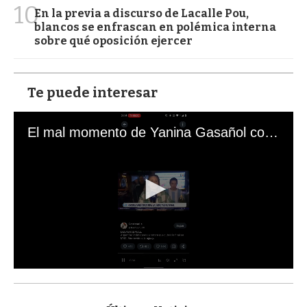
10
En la previa a discurso de Lacalle Pou,
blancos se enfrascan en polémica interna
sobre qué oposición ejercer
Te puede interesar
El mal momento de Yanina Gasañol con un hincha argentino en "Subrayado"
0
s
e
c