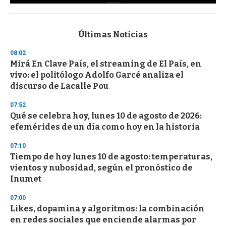
0
s
e
c
Últimas Noticias
o
n
08:02
d
Mirá En Clave País, el streaming de El País, en
s
o
vivo: el politólogo Adolfo Garcé analiza el
f
discurso de Lacalle Pou
3
3
s
07:52
e
Qué se celebra hoy, lunes 10 de agosto de 2026:
c
efemérides de un día como hoy en la historia
o
n
d
07:10
s
Tiempo de hoy lunes 10 de agosto: temperaturas,
vientos y nubosidad, según el pronóstico de
Inumet
07:00
Likes, dopamina y algoritmos: la combinación
en redes sociales que enciende alarmas por