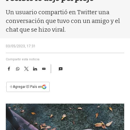
a
Un usuario compartió en Twitter una
conversación que tuvo con un amigo y el
chat que se hizo viral.
03/05/2023, 17:31
Compartir esta noticia
F
W
T
L
E
a
h
w
i
m
c
a
i
n
a
e
t
t
k
i
+
Agregar El País en
b
s
t
e
l
o
A
e
d
o
p
r
I
k
p
n