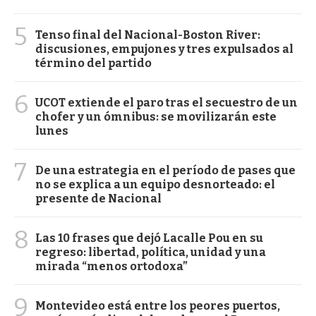
5
Tenso final del Nacional-Boston River:
discusiones, empujones y tres expulsados al
término del partido
6
UCOT extiende el paro tras el secuestro de un
chofer y un ómnibus: se movilizarán este
lunes
7
De una estrategia en el período de pases que
no se explica a un equipo desnorteado: el
presente de Nacional
8
Las 10 frases que dejó Lacalle Pou en su
regreso: libertad, política, unidad y una
mirada “menos ortodoxa”
9
Montevideo está entre los peores puertos,