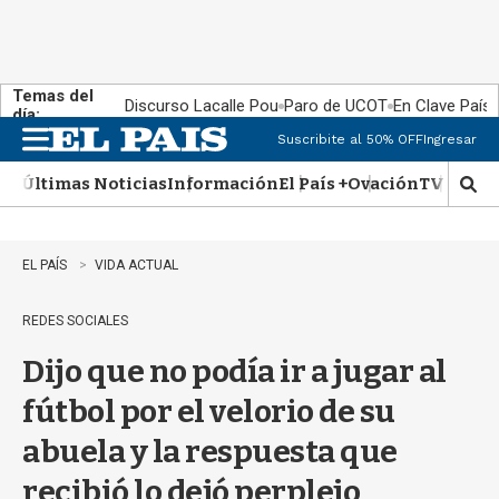
Temas del
Discurso Lacalle Pou
Paro de UCOT
En Clave País
día:
Suscribite al 50% OFF
Ingresar
M
e
Últimas Noticias
Información
El País +
Ovación
TV Show
n
M
u
o
s
t
EL PAÍS
VIDA ACTUAL
r
a
REDES SOCIALES
r
b
Dijo que no podía ir a jugar al
�
s
fútbol por el velorio de su
q
u
abuela y la respuesta que
e
d
recibió lo dejó perplejo