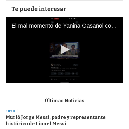
Te puede interesar
El mal momento de Yanina Gasañol con un hincha argentino en "Subrayado"
0
s
e
c
Últimas Noticias
o
n
10:18
d
Murió Jorge Messi, padre y representante
s
o
histórico de Lionel Messi
f