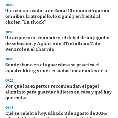
3
10:00
3
s
Una comunicadora de Canal 10 denunció que un
e
ómnibus la atropelló, lo siguió y enfrentó al
c
chofer: "En shock"
o
n
d
10:00
s
Un arquero de renombre, el debut de un jugador
de selección y Aguirre de DT: el último 11 de
Peñarol en el Charrúa
10:00
Senderismo en el agua: cómo se practica el
aquatrekking y qué recaudos tomar antes de ir
09:25
Por qué los expertos recomiendan el papel
aluminio para guardar billetes en casa y qué hay
que evitar
09:13
Qué se celebra hoy, sábado 8 de agosto de 2026: