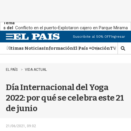
Tema
s del
Conflicto en el puerto
Explotaron cajero en Parque Miramar
día:
Suscribite al 50% OFF
Ingresar
M
e
Últimas Noticias
Información
El País +
Ovación
TV Show
n
M
u
o
s
t
EL PAÍS
VIDA ACTUAL
r
a
Día Internacional del Yoga
r
b
2022: por qué se celebra este 21
�
s
de junio
q
u
e
d
21/06/2021, 09:02