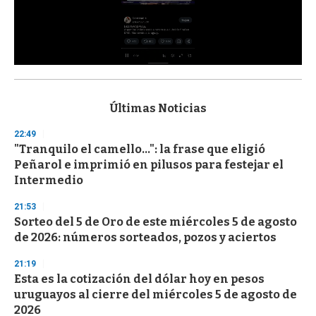
0
s
e
c
Últimas Noticias
o
n
22:49
d
"Tranquilo el camello...": la frase que eligió
s
o
Peñarol e imprimió en pilusos para festejar el
f
Intermedio
3
3
s
21:53
e
Sorteo del 5 de Oro de este miércoles 5 de agosto
c
de 2026: números sorteados, pozos y aciertos
o
n
d
21:19
s
Esta es la cotización del dólar hoy en pesos
uruguayos al cierre del miércoles 5 de agosto de
2026