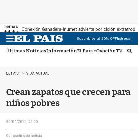
Temas
Conexión Ganadera
Inumet advierte por ciclón extratropi
del día:
Suscribite al 50% OFF
Ingresar
M
e
Últimas Noticias
Información
El País +
Ovación
TV Show
n
M
u
o
s
t
EL PAÍS
VIDA ACTUAL
r
a
Crean zapatos que crecen para
r
b
niños pobres
�
s
q
u
30/04/2015, 05:00
e
d
Compartir esta noticia