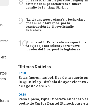
8
Correrá 50 km al día por todo Uruguay: la
historia de superación tras el nuevo
desafío de Santiago Stirling
9
“Inicia una nueva etapa”: la fecha clave
que anunció Liverpool por la
un
construcción del Nuevo Estadio
Belvedere
10
ntrar
¡Bombazo! En España afirman que Ronald
Araujo deja Barcelona y será nuevo
jugador del Liverpool de Inglaterra
 era
Últimas Noticias
ertos
07:00
Estas fueron las bolillas de la suerte en
useo
la Quiniela y Tómbola de ayer viernes 7
de agosto de 2026
06:38
Paso a paso, Equal Mostaza encabezó el
utores
podio de Carlos Daniel Etchechoury en