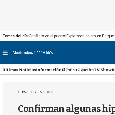
Temas del día:
Conflicto en el puerto
Explotaron cajero en Parque
Montevideo, T 11° H 55%
M
e
n
u
Últimas Noticias
Información
El País +
Ovación
TV Show
B
EL PAÍS
VIDA ACTUAL
Confirman algunas hipót