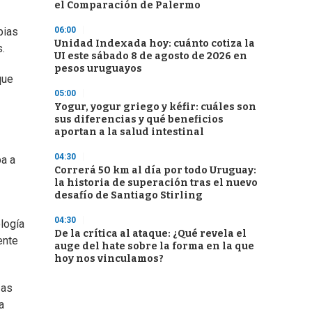
el Comparación de Palermo
06:00
pias
Unidad Indexada hoy: cuánto cotiza la
.
UI este sábado 8 de agosto de 2026 en
pesos uruguayos
que
05:00
Yogur, yogur griego y kéfir: cuáles son
sus diferencias y qué beneficios
aportan a la salud intestinal
04:30
ba a
Correrá 50 km al día por todo Uruguay:
la historia de superación tras el nuevo
desafío de Santiago Stirling
04:30
ología
De la crítica al ataque: ¿Qué revela el
ente
auge del hate sobre la forma en la que
hoy nos vinculamos?
zas
a