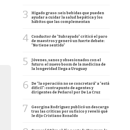
3
Hígado graso: seis bebidas que pueden
ayudar a cuidar la salud hepática y los
hábitos que las complementan
4
Conductor de "Subrayado" criticó el paro
de maestros y generó un fuerte debate:
"No tiene sentido"
5
Jóvenes, sanos y obsesionados con el
futuro: el nuevo boom de la medicina de
la longevidad llega a Uruguay
6
De "la operación no se concretará" a "está
difícil": contrapunto de agentes y
dirigentes de Peñarol por De La Cruz
7
Georgina Rodríguez publicó un descargo
tras las críticas por su físico y reveló qué
le dijo Cristiano Ronaldo