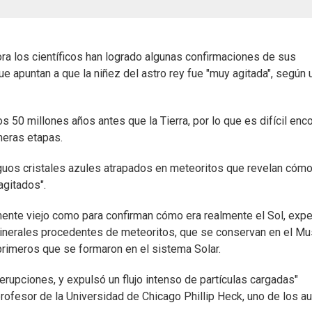
hora los científicos han logrado algunas confirmaciones de sus
ue apuntan a que la niñez del astro rey fue "muy agitada", según 
 50 millones años antes que la Tierra, por lo que es difícil enco
meras etapas.
guos cristales azules atrapados en meteoritos que revelan cómo
agitados".
mente viejo como para confirman cómo era realmente el Sol, exp
 minerales procedentes de meteoritos, que se conservan en el M
primeros que se formaron en el sistema Solar.
 erupciones, y expulsó un flujo intenso de partículas cargadas"
profesor de la Universidad de Chicago Phillip Heck, uno de los a