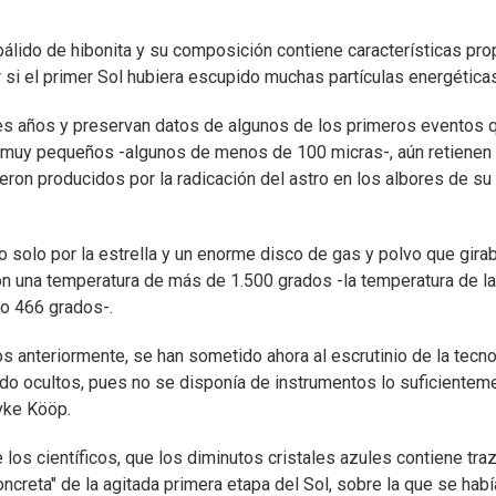
pálido de hibonita y su composición contiene características pro
si el primer Sol hubiera escupido muchas partículas energéticas
es años y preservan datos de algunos de los primeros eventos 
n muy pequeños -algunos de menos de 100 micras-, aún retienen
eron producidos por la radicación del astro en los albores de su
 solo por la estrella y un enorme disco de gas y polvo que gira
con una temperatura de más de 1.500 grados -la temperatura de la
lo 466 grados-.
os anteriormente, se han sometido ahora al escrutinio de la tecn
do ocultos, pues no se disponía de instrumentos lo suficientem
evke Kööp.
los científicos, que los diminutos cristales azules contiene tra
oncreta" de la agitada primera etapa del Sol, sobre la que se habí