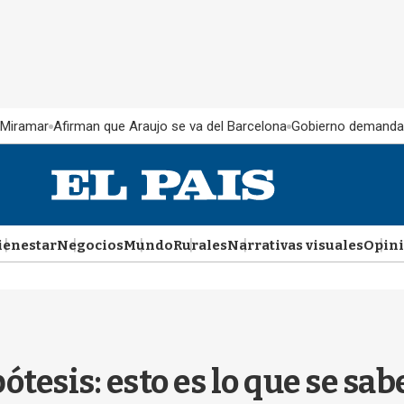
 Miramar
Afirman que Araujo se va del Barcelona
Gobierno demanda
ienestar
Negocios
Mundo
Rurales
Narrativas visuales
Opin
esis: esto es lo que se sabe