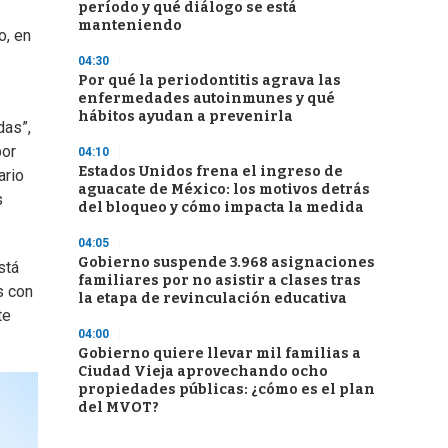
período y qué diálogo se está
manteniendo
o, en
04:30
Por qué la periodontitis agrava las
enfermedades autoinmunes y qué
hábitos ayudan a prevenirla
das”,
por
04:10
Estados Unidos frena el ingreso de
ario
aguacate de México: los motivos detrás
s
del bloqueo y cómo impacta la medida
04:05
Gobierno suspende 3.968 asignaciones
stá
familiares por no asistir a clases tras
s con
la etapa de revinculación educativa
te
04:00
Gobierno quiere llevar mil familias a
Ciudad Vieja aprovechando ocho
propiedades públicas: ¿cómo es el plan
del MVOT?