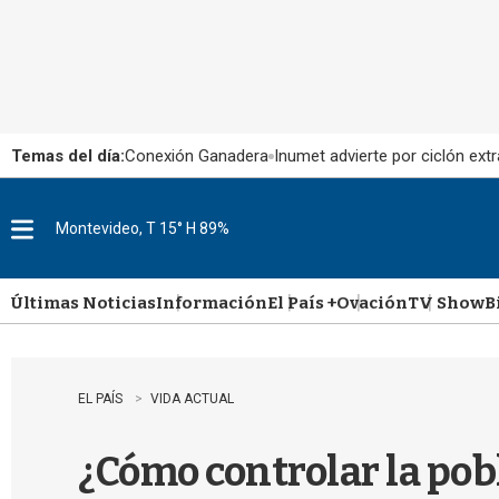
Temas del día:
Conexión Ganadera
Inumet advierte por ciclón extr
Montevideo, T 15° H 89%
M
e
n
u
Últimas Noticias
Información
El País +
Ovación
TV Show
B
EL PAÍS
VIDA ACTUAL
¿Cómo controlar la pob