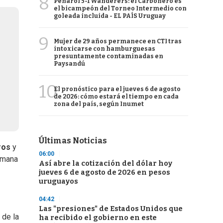
8
Peñarol 5-1 Wanderers: el Carbonero es
el bicampeón del Torneo Intermedio con
goleada incluida - EL PAÍS Uruguay
9
Mujer de 29 años permanece en CTI tras
intoxicarse con hamburguesas
presuntamente contaminadas en
Paysandú
10
El pronóstico para el jueves 6 de agosto
de 2026: cómo estará el tiempo en cada
zona del país, según Inumet
Últimas Noticias
ros
y
06:00
umana
Así abre la cotización del dólar hoy
jueves 6 de agosto de 2026 en pesos
uruguayos
04:42
Las "presiones" de Estados Unidos que
 de la
ha recibido el gobierno en este