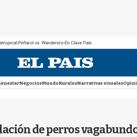
atropical
Peñarol vs. Wanderers
En Clave País
ienestar
Negocios
Mundo
Rurales
Narrativas visuales
Opin
lación de perros vagabundo