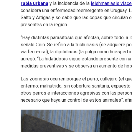
rabia urbana
y la incidencia de la
leishmaniasis visce
considera una enfermedad reemergente en Uruguay. La 
Salto y Artigas y se sabe que las cepas que circulan 
presentes en la región.
“Hay distintas parasitosis que afectan, sobre todo, a 
señaló Cirio. Se refirió a la trichuriasis (se adquiere
vía feco-oral), la dipilidiasis (la pulga como huésped i
agregó: “La hidatidosis sigue estando presente con una
medidas preventivas y se observa un aumento de hosp
Las zoonosis ocurren porque el perro, callejero (el que
enfermo: malnutrido, sin cobertura sanitaria, expuesto
otros perros e interacciones agresivas con las perso
necesario que haya un control de estos animales”, afir