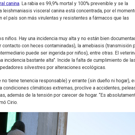
ral canina
. La rabia es 99,9% mortal y 100% prevenible y se la
leishmaniasis visceral canina está concentrada, por el moment
en el país son más virulentas y resistentes a fármacos que las
los niños. Hay una incidencia muy alta y no están bien documenta
 por contacto con heces contaminadas), la amebiasis (transmisión 
ntermediario puede ser ingerida por niños), entre otras. El veterin
 incidencia bastante alta”. Incide la falta de cumplimiento de la
edadores silvestres por alteraciones ecológicas.
 no tiene tenencia responsable) y errante (sin dueño ni hogar), e
 a condiciones climáticas extremas, proclive a accidentes, pelea
nas, además de la tensión por carecer de hogar. “Es absolutamen
mó Cirio.