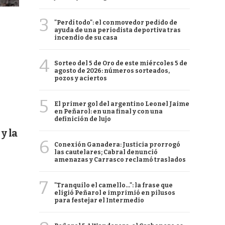
3
"Perdí todo": el conmovedor pedido de
ayuda de una periodista deportiva tras
incendio de su casa
4
Sorteo del 5 de Oro de este miércoles 5 de
agosto de 2026: números sorteados,
pozos y aciertos
5
El primer gol del argentino Leonel Jaime
en Peñarol: en una final y con una
definición de lujo
y la
6
Conexión Ganadera: Justicia prorrogó
las cautelares; Cabral denunció
amenazas y Carrasco reclamó traslados
7
"Tranquilo el camello...": la frase que
eligió Peñarol e imprimió en pilusos
para festejar el Intermedio