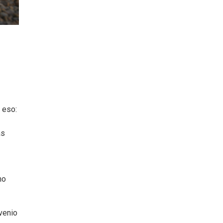
 eso:
as
mo
venio