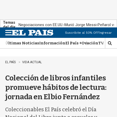
Temas
Negociaciones con EE.UU.
Murió Jorge Messi
Peñarol vs
del día:
Suscribite al 50% OFF
Ingresar
M
e
Últimas Noticias
Información
El País +
Ovación
TV Show
n
M
u
o
s
t
EL PAÍS
VIDA ACTUAL
r
a
Colección de libros infantiles
r
b
promueve hábitos de lectura:
�
s
jornada en Elbio Fernández
q
u
e
Coleccionables El País celebró el Día
d