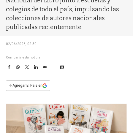
Nacional del Libro junto a escuelas y
a
colegios de todo el país, impulsando las
colecciones de autores nacionales
publicadas recientemente.
02/06/2026, 03:50
Compartir esta noticia
F
W
T
L
E
a
h
w
i
m
c
a
i
n
a
e
t
t
k
i
+
Agregar El País en
b
s
t
e
l
o
A
e
d
o
p
r
I
k
p
n