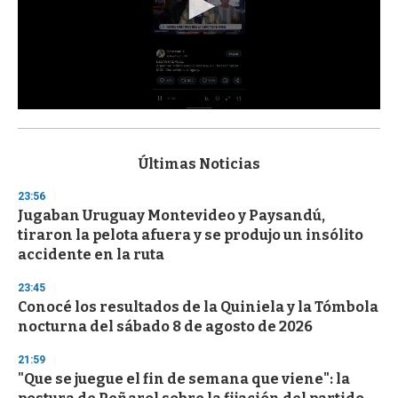
0
s
e
c
Últimas Noticias
o
n
23:56
d
Jugaban Uruguay Montevideo y Paysandú,
s
o
tiraron la pelota afuera y se produjo un insólito
f
accidente en la ruta
3
3
s
23:45
e
Conocé los resultados de la Quiniela y la Tómbola
c
nocturna del sábado 8 de agosto de 2026
o
n
d
21:59
s
"Que se juegue el fin de semana que viene": la