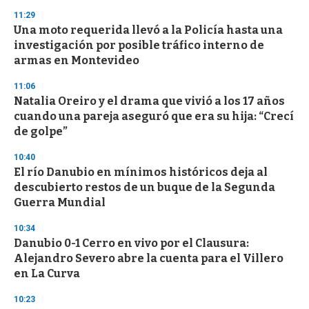
3
s
11:29
e
Una moto requerida llevó a la Policía hasta una
c
investigación por posible tráfico interno de
o
n
armas en Montevideo
d
s
11:06
Natalia Oreiro y el drama que vivió a los 17 años
cuando una pareja aseguró que era su hija: “Crecí
de golpe”
10:40
El río Danubio en mínimos históricos deja al
descubierto restos de un buque de la Segunda
Guerra Mundial
10:34
Danubio 0-1 Cerro en vivo por el Clausura:
Alejandro Severo abre la cuenta para el Villero
en La Curva
10:23