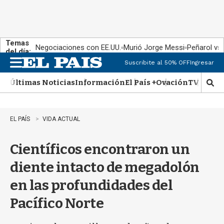
Temas
Negociaciones con EE.UU.
Murió Jorge Messi
Peñarol vs
del día:
Suscribite al 50% OFF
Ingresar
M
e
Últimas Noticias
Información
El País +
Ovación
TV Show
n
M
u
o
s
t
EL PAÍS
VIDA ACTUAL
r
a
Científicos encontraron un
r
b
diente intacto de megadolón
�
s
en las profundidades del
q
u
Pacífico Norte
e
d