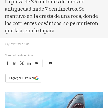
a
La pieza de 3,5 millones de años de
antigüedad mide 7 centímetros. Se
mantuvo en la cresta de una roca, donde
las corrientes oceánicas no permitieron
que la arena lo tapara.
22/12/2023, 15:01
Compartir esta noticia
F
W
T
L
E
a
h
w
i
m
c
a
i
n
a
e
t
t
k
i
+
Agregar El País en
b
s
t
e
l
o
A
e
d
o
p
r
I
k
p
n