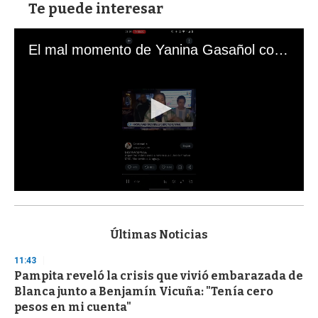
Te puede interesar
El mal momento de Yanina Gasañol con un hincha argentino en "Subrayado"
0
s
e
c
Últimas Noticias
o
n
11:43
d
Pampita reveló la crisis que vivió embarazada de
s
o
Blanca junto a Benjamín Vicuña: "Tenía cero
f
pesos en mi cuenta"
3