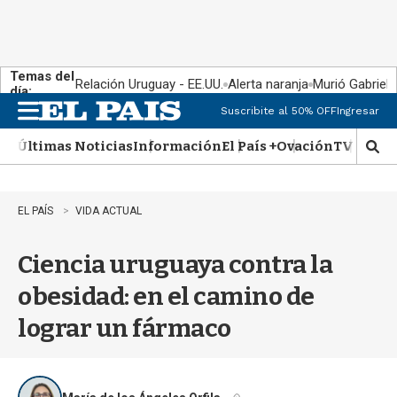
Temas del
Relación Uruguay - EE.UU.
Alerta naranja
Murió Gabriel 
día:
Suscribite al 50% OFF
Ingresar
M
e
Últimas Noticias
Información
El País +
Ovación
TV Show
n
M
u
o
s
t
EL PAÍS
VIDA ACTUAL
r
a
Ciencia uruguaya contra la
r
b
obesidad: en el camino de
�
s
lograr un fármaco
q
u
e
d