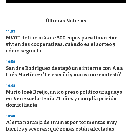
0
s
e
c
Últimas Noticias
o
n
11:03
d
MVOT define más de 300 cupos para financiar
s
o
viviendas cooperativas: cuándo es el sorteo y
f
cómo seguirlo
3
3
s
10:58
e
Sandra Rodríguez destapó una interna con Ana
c
Inés Martínez: "Le escribí y nunca me contestó"
o
n
d
10:48
s
Murió José Breijo, único preso político uruguayo
en Venezuela; tenía 71 años y cumplía prisión
domiciliaria
10:48
Alerta naranja de Inumet por tormentas muy
fuertes y severas: qué zonas están afectadas