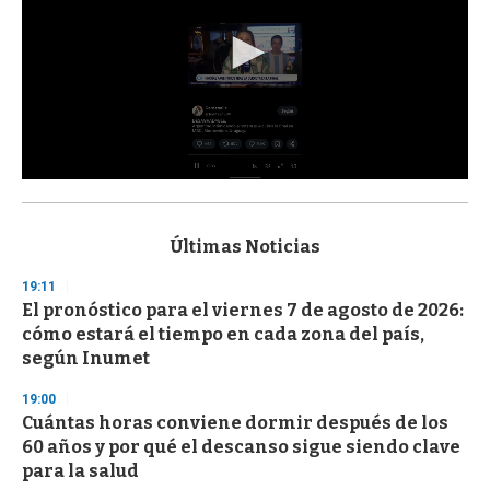
0
s
e
c
Últimas Noticias
o
n
19:11
d
El pronóstico para el viernes 7 de agosto de 2026:
s
o
cómo estará el tiempo en cada zona del país,
f
según Inumet
3
3
s
19:00
e
Cuántas horas conviene dormir después de los
c
60 años y por qué el descanso sigue siendo clave
o
n
para la salud
d