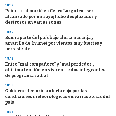
s
18:57
Peón rural murió en Cerro Largo tras ser
alcanzado por un rayo; hubo desplazados y
destrozos en varias zonas
18:50
Buena parte del país bajo alerta naranja y
amarilla de Inumet por vientos muy fuertes y
persistentes
18:42
Entre "mal compañero" y "mal perdedor",
altísima tensión en vivo entre dos integrantes
de programa radial
18:33
Gobierno declaró la alerta roja por las
condiciones meteorológicas en varias zonas del
país
18:31