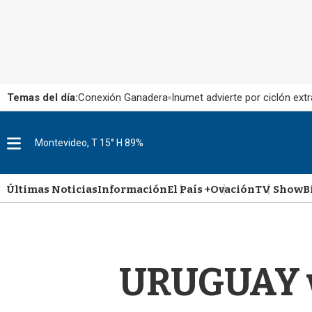
Temas del día:
Conexión Ganadera
Inumet advierte por ciclón extr
M
Montevideo, T 15° H 89%
e
n
u
Últimas Noticias
Información
El País +
Ovación
TV Show
B
URUGUAY v