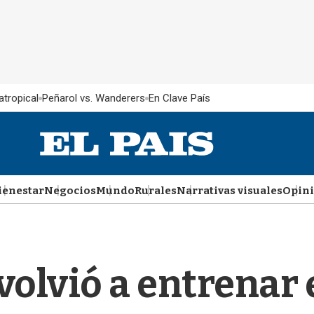
atropical
Peñarol vs. Wanderers
En Clave País
ienestar
Negocios
Mundo
Rurales
Narrativas visuales
Opin
olvió a entrenar 