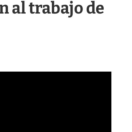
 al trabajo de
s
q
u
e
d
a