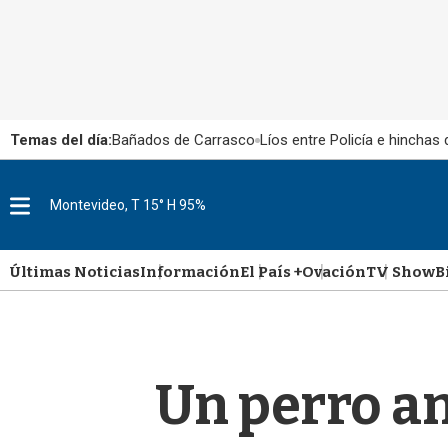
Temas del día:
Bañados de Carrasco
Líos entre Policía e hinchas
M
Montevideo, T 15° H 95%
e
n
u
Últimas Noticias
Información
El País +
Ovación
TV Show
B
Un perro an