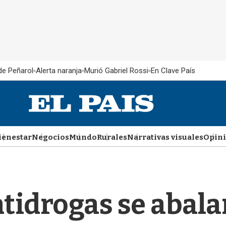
 de Peñarol
Alerta naranja
Murió Gabriel Rossi
En Clave País
ienestar
Negocios
Mundo
Rurales
Narrativas visuales
Opin
tidrogas se abala