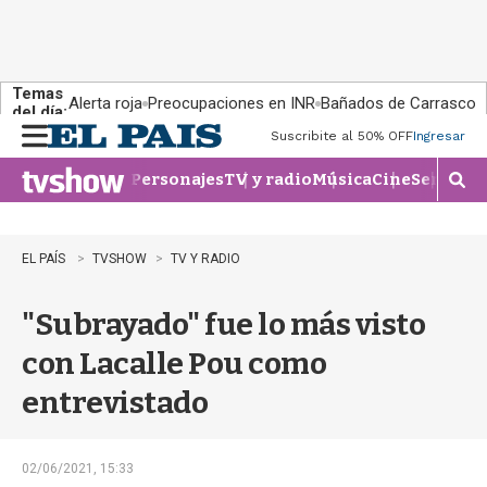
Temas
Alerta roja
Preocupaciones en INR
Bañados de Carrasco
del día:
Suscribite al 50% OFF
Ingresar
M
e
Personajes
TV y radio
Música
Cine
Series
Te
n
M
u
o
s
t
EL PAÍS
TVSHOW
TV Y RADIO
r
a
"Subrayado" fue lo más visto
r
b
con Lacalle Pou como
�
s
entrevistado
q
u
e
d
02/06/2021, 15:33