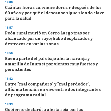
s
19:00
e
Cuántas horas conviene dormir después de los
c
60 años y por qué el descanso sigue siendo clave
o
n
para la salud
d
s
18:57
Peón rural murió en Cerro Largo tras ser
alcanzado por un rayo; hubo desplazados y
destrozos en varias zonas
18:50
Buena parte del país bajo alerta naranja y
amarilla de Inumet por vientos muy fuertes y
persistentes
18:42
Entre "mal compañero" y "mal perdedor",
altísima tensión en vivo entre dos integrantes
de programa radial
18:33
Gobierno declaró la alerta roja por las