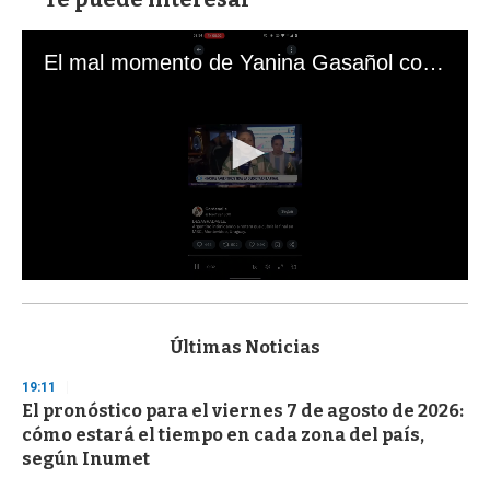
El mal momento de Yanina Gasañol con un hincha argentino en "Subrayado"
0
s
e
c
Últimas Noticias
o
n
19:11
d
El pronóstico para el viernes 7 de agosto de 2026:
s
o
cómo estará el tiempo en cada zona del país,
f
según Inumet
3
3