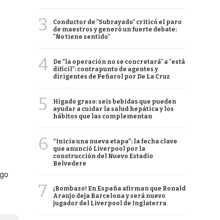
3
Conductor de "Subrayado" criticó el paro
de maestros y generó un fuerte debate:
"No tiene sentido"
4
De "la operación no se concretará" a "está
difícil": contrapunto de agentes y
dirigentes de Peñarol por De La Cruz
5
Hígado graso: seis bebidas que pueden
ayudar a cuidar la salud hepática y los
hábitos que las complementan
6
“Inicia una nueva etapa”: la fecha clave
que anunció Liverpool por la
construcción del Nuevo Estadio
Belvedere
lgo
7
¡Bombazo! En España afirman que Ronald
Araujo deja Barcelona y será nuevo
jugador del Liverpool de Inglaterra