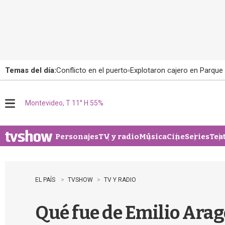
Temas del día:
Conflicto en el puerto
Explotaron cajero en Parque
Montevideo, T 11° H 55%
M
e
n
u
Personajes
TV y radio
Música
Cine
Series
Tea
EL PAÍS
TVSHOW
TV Y RADIO
Qué fue de Emilio Aragó