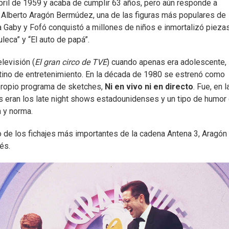
abril de 1959 y acaba de cumplir 63 años, pero aún responde a
o Alberto Aragón Bermúdez, una de las figuras más populares de
o a Gaby y Fofó conquistó a millones de niños e inmortalizó pieza
leca” y “El auto de papá”.
levisión (
El gran circo de TVE
) cuando apenas era adolescente,
stino de entretenimiento. En la década de 1980 se estrenó como
propio programa de sketches,
Ni en vivo ni en directo
. Fue, en l
as eran los late night shows estadounidenses y un tipo de humor
a y norma.
o de los fichajes más importantes de la cadena Antena 3, Aragón
és.