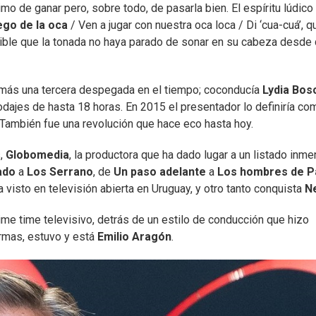
mo de ganar pero, sobre todo, de pasarla bien. El espíritu lúdico
uego de la oca
/ Ven a jugar con nuestra oca loca / Di ‘cua-cuá’, q
posible que la tonada no haya parado de sonar en su cabeza desde
más una tercera despegada en el tiempo; coconducía
Lydia Bos
odajes de hasta 18 horas. En 2015 el presentador lo definiría co
 También fue una revolución que hace eco hasta hoy.
s,
Globomedia
, la productora que ha dado lugar a un listado inm
ado
a
Los Serrano
, de
Un paso adelante
a
Los hombres de P
 visto en televisión abierta en Uruguay, y otro tanto conquista
Ne
me time televisivo, detrás de un estilo de conducción que hizo
ormas, estuvo y está
Emilio Aragón
.