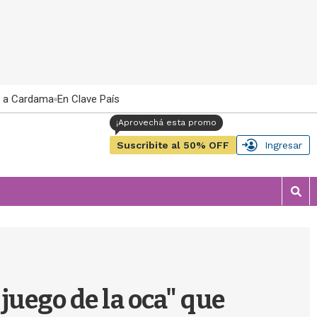
 a Cardama
En Clave País
Suscribite al 50% OFF
Ingresar
M
o
s
t
r
a
r
juego de la oca" que
b
�