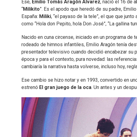
Ese,
Emilio Tomás Aragón Álvarez
, nació el 16 de 
“
Milikito
”. Es el apodo que heredó de su padre, Emili
España:
Miliki
, “el payaso de la tele”, el que que junt
como “Hola don Pepito, hola Don José”, “La gallina turu
Nacido en cuna circense, iniciado en un programa de te
rodeado de himnos infantiles, Emilio Aragón tenía de
presentador televisivo cuando decidió encabezar su 
época y para el contexto, pura novedad: las referenci
cambiaría la narrativa hasta volverse, incluso hoy, regl
Ese cambio se hizo notar y en 1993, convertido en un
estrenó
El gran juego de la oca
. Un antes y un despu