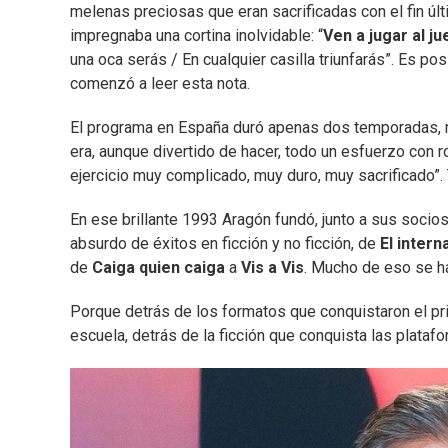
melenas preciosas que eran sacrificadas con el fin últi
impregnaba una cortina inolvidable: “
Ven a jugar al j
una oca serás / En cualquier casilla triunfarás”. Es 
comenzó a leer esta nota.
El programa en España duró apenas dos temporadas, 
era, aunque divertido de hacer, todo un esfuerzo con r
ejercicio muy complicado, muy duro, muy sacrificado”.
En ese brillante 1993 Aragón fundó, junto a sus socio
absurdo de éxitos en ficción y no ficción, de
El intern
de
Caiga quien caiga
a
Vis a Vis
. Mucho de eso se ha
Porque detrás de los formatos que conquistaron el pri
escuela, detrás de la ficción que conquista las plataf