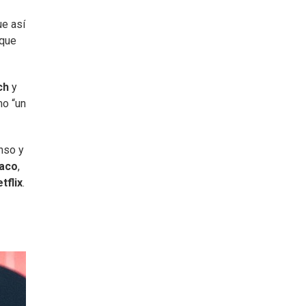
ue así
 que
ch
y
mo “un
enso y
aco
,
tflix
.