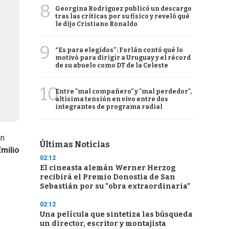
8
Georgina Rodríguez publicó un descargo
tras las críticas por su físico y reveló qué
le dijo Cristiano Ronaldo
9
“Es para elegidos”: Forlán contó qué lo
motivó para dirigir a Uruguay y el récord
de su abuelo como DT de la Celeste
10
Entre "mal compañero" y "mal perdedor",
altísima tensión en vivo entre dos
integrantes de programa radial
un
Últimas Noticias
Emilio
02:12
El cineasta alemán Werner Herzog
recibirá el Premio Donostia de San
Sebastián por su "obra extraordinaria"
02:12
Una película que sintetiza las búsqueda
un director, escritor y montajista