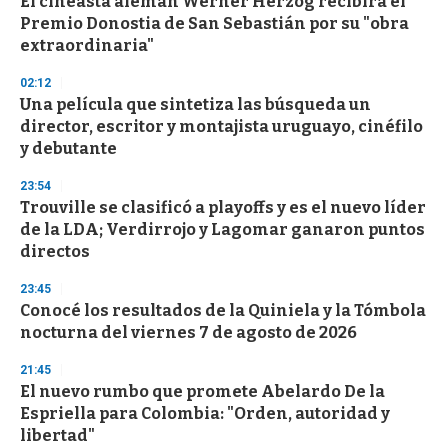
El cineasta alemán Werner Herzog recibirá el
s
o
Premio Donostia de San Sebastián por su "obra
f
extraordinaria"
3
3
s
02:12
e
Una película que sintetiza las búsqueda un
c
director, escritor y montajista uruguayo, cinéfilo
o
n
y debutante
d
s
23:54
Trouville se clasificó a playoffs y es el nuevo líder
de la LDA; Verdirrojo y Lagomar ganaron puntos
directos
23:45
Conocé los resultados de la Quiniela y la Tómbola
nocturna del viernes 7 de agosto de 2026
21:45
El nuevo rumbo que promete Abelardo De la
Espriella para Colombia: "Orden, autoridad y
libertad"