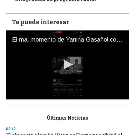
Te puede interesar
El mal momento de Yanina Gasañol con un hincha argentino en "Subrayado"
0
s
e
c
Últimas Noticias
o
n
02:12
d