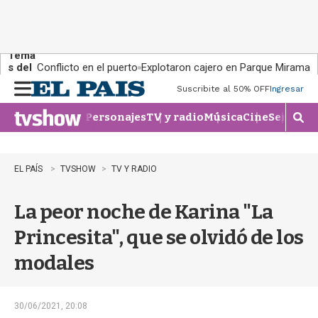
Tema
s del
Conflicto en el puerto
Explotaron cajero en Parque Miramar
día:
Suscribite al 50% OFF
Ingresar
M
e
Personajes
TV y radio
Música
Cine
Series
Te
n
M
u
o
s
t
EL PAÍS
TVSHOW
TV Y RADIO
r
a
La peor noche de Karina "La
r
b
Princesita", que se olvidó de los
�
s
modales
q
u
e
d
30/06/2021, 20:08