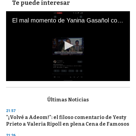
Te puede interesar
El mal momento de Yanina Gasañol con un hincha argentino en "Subrayado"
0
s
e
c
Últimas Noticias
o
n
21:57
d
"¡Volvé a Adeom!": el filoso comentario de Yesty
s
o
Prieto a Valeria Ripoll en plena Cena de Famosos
f
3
21:26