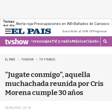
Temas
Alerta roja
Preocupaciones en INR
Bañados de Carrasco
del día:
Suscribite al 50% OFF
Ingresar
M
e
Personajes
TV y radio
Música
Cine
Series
Te
n
M
u
o
s
t
EL PAÍS
TVSHOW
TV Y RADIO
r
a
"Jugate conmigo", aquella
r
b
muchachada reunida por Cris
�
s
Morena cumple 30 años
q
u
e
d
06/06/2021, 22:18