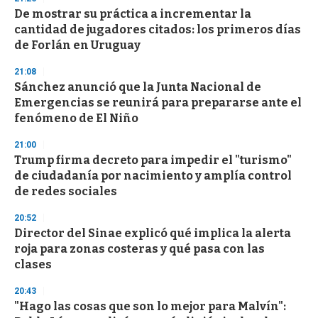
3
s
De mostrar su práctica a incrementar la
e
cantidad de jugadores citados: los primeros días
c
de Forlán en Uruguay
o
n
d
21:08
s
Sánchez anunció que la Junta Nacional de
Emergencias se reunirá para prepararse ante el
fenómeno de El Niño
21:00
Trump firma decreto para impedir el "turismo"
de ciudadanía por nacimiento y amplía control
de redes sociales
20:52
Director del Sinae explicó qué implica la alerta
roja para zonas costeras y qué pasa con las
clases
20:43
"Hago las cosas que son lo mejor para Malvín":