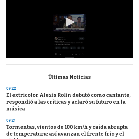
0
s
e
c
Últimas Noticias
o
n
09:22
d
El extricolor Alexis Rolín debutó como cantante,
s
o
respondió a las críticas y aclaró su futuro en la
f
música
3
3
s
09:21
e
Tormentas, vientos de 100 km/h y caída abrupta
c
de temperatura: así avanzan el frente frío y el
o