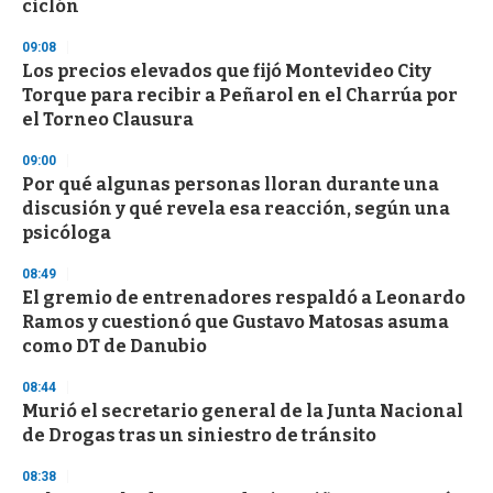
n
ciclón
d
s
09:08
Los precios elevados que fijó Montevideo City
Torque para recibir a Peñarol en el Charrúa por
el Torneo Clausura
09:00
Por qué algunas personas lloran durante una
discusión y qué revela esa reacción, según una
psicóloga
08:49
El gremio de entrenadores respaldó a Leonardo
Ramos y cuestionó que Gustavo Matosas asuma
como DT de Danubio
08:44
Murió el secretario general de la Junta Nacional
de Drogas tras un siniestro de tránsito
08:38