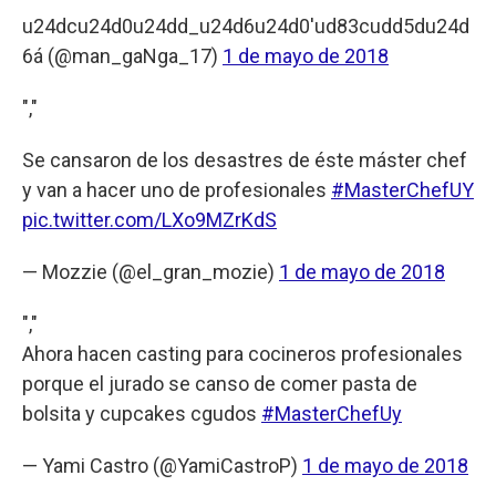
u24dcu24d0u24dd_u24d6u24d0'ud83cudd5du24d
6á (@man_gaNga_17)
1 de mayo de 2018
","
Se cansaron de los desastres de éste máster chef
y van a hacer uno de profesionales
#MasterChefUY
pic.twitter.com/LXo9MZrKdS
— Mozzie (@el_gran_mozie)
1 de mayo de 2018
","
Ahora hacen casting para cocineros profesionales
porque el jurado se canso de comer pasta de
bolsita y cupcakes cgudos
#MasterChefUy
— Yami Castro (@YamiCastroP)
1 de mayo de 2018