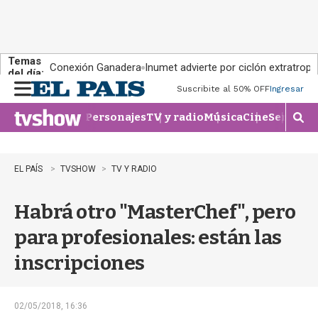
Temas
Conexión Ganadera
Inumet advierte por ciclón extratropi
del día:
Suscribite al 50% OFF
Ingresar
M
e
Personajes
TV y radio
Música
Cine
Series
Te
n
M
u
o
s
t
EL PAÍS
TVSHOW
TV Y RADIO
r
a
Habrá otro "MasterChef", pero
r
b
para profesionales: están las
�
s
inscripciones
q
u
e
d
02/05/2018, 16:36