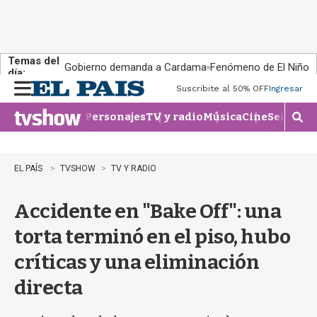
Temas del
Gobierno demanda a Cardama
Fenómeno de El Niño
día:
Suscribite al 50% OFF
Ingresar
M
e
Personajes
TV y radio
Música
Cine
Series
Te
n
M
u
o
s
t
EL PAÍS
TVSHOW
TV Y RADIO
r
a
Accidente en "Bake Off": una
r
b
torta terminó en el piso, hubo
�
s
críticas y una eliminación
q
u
directa
e
d