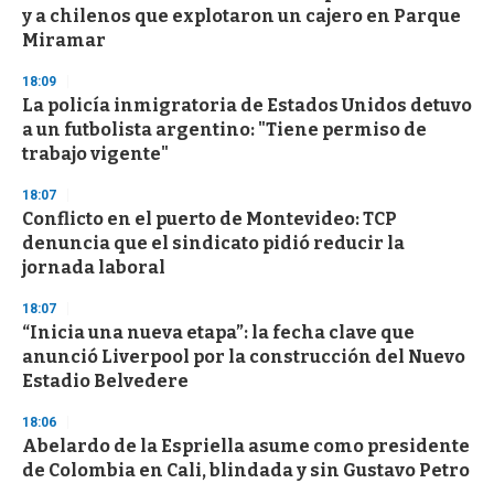
o
y a chilenos que explotaron un cajero en Parque
f
Miramar
3
3
s
18:09
e
La policía inmigratoria de Estados Unidos detuvo
c
a un futbolista argentino: "Tiene permiso de
o
n
trabajo vigente"
d
s
18:07
Conflicto en el puerto de Montevideo: TCP
denuncia que el sindicato pidió reducir la
jornada laboral
18:07
“Inicia una nueva etapa”: la fecha clave que
anunció Liverpool por la construcción del Nuevo
Estadio Belvedere
18:06
Abelardo de la Espriella asume como presidente
de Colombia en Cali, blindada y sin Gustavo Petro