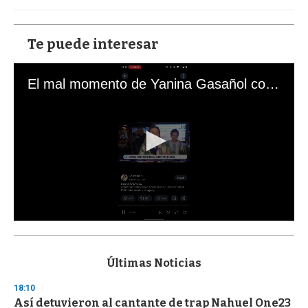
Te puede interesar
El mal momento de Yanina Gasañol con un hincha argentino en "Subrayado"
0
s
e
c
Últimas Noticias
o
n
18:10
d
Así detuvieron al cantante de trap Nahuel One23
s