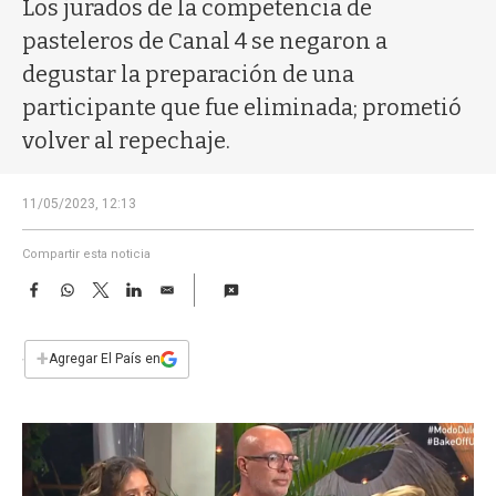
a
Los jurados de la competencia de
pasteleros de Canal 4 se negaron a
degustar la preparación de una
participante que fue eliminada; prometió
volver al repechaje.
11/05/2023, 12:13
Compartir esta noticia
F
W
T
L
E
a
h
w
i
m
c
a
i
n
a
e
t
t
k
i
+
Agregar El País en
b
s
t
e
l
o
A
e
d
o
p
r
I
k
p
n