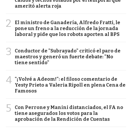
caídos y techos volados por el temporal que
ameritó alerta roja
2
El ministro de Ganadería, Alfredo Fratti, le
pone un freno a la reducción de la jornada
laboral y pide que los robots aporten al BPS
3
Conductor de "Subrayado" criticó el paro de
maestros y generó un fuerte debate: "No
tiene sentido"
4
"¡Volvé a Adeom!": el filoso comentario de
Yesty Prieto a Valeria Ripoll en plena Cena de
Famosos
5
Con Perrone y Manini distanciados, el FA no
tiene asegurados los votos para la
aprobación de la Rendición de Cuentas