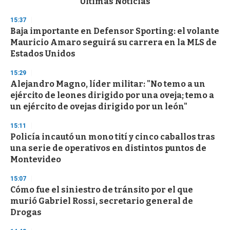
Últimas Noticias
o
n
15:37
d
Baja importante en Defensor Sporting: el volante
s
o
Mauricio Amaro seguirá su carrera en la MLS de
f
Estados Unidos
3
3
s
15:29
e
Alejandro Magno, líder militar: "No temo a un
c
ejército de leones dirigido por una oveja; temo a
o
n
un ejército de ovejas dirigido por un león"
d
s
15:11
Policía incautó un mono tití y cinco caballos tras
una serie de operativos en distintos puntos de
Montevideo
15:07
Cómo fue el siniestro de tránsito por el que
murió Gabriel Rossi, secretario general de
Drogas