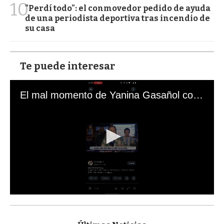
10
"Perdí todo": el conmovedor pedido de ayuda
de una periodista deportiva tras incendio de
su casa
Te puede interesar
El mal momento de Yanina Gasañol con un hincha argentino en "Subrayado"
0
s
e
c