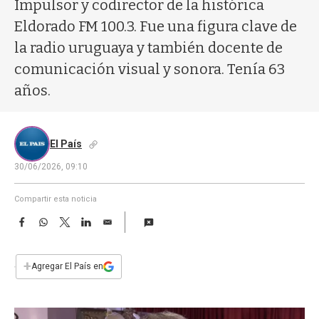
a
Impulsor y codirector de la histórica
Eldorado FM 100.3. Fue una figura clave de
la radio uruguaya y también docente de
comunicación visual y sonora. Tenía 63
años.
El País
30/06/2026, 09:10
Compartir esta noticia
F
W
T
L
E
a
h
w
i
m
c
a
i
n
a
e
t
t
k
i
+
Agregar El País en
b
s
t
e
l
o
A
e
d
o
p
r
I
k
p
n