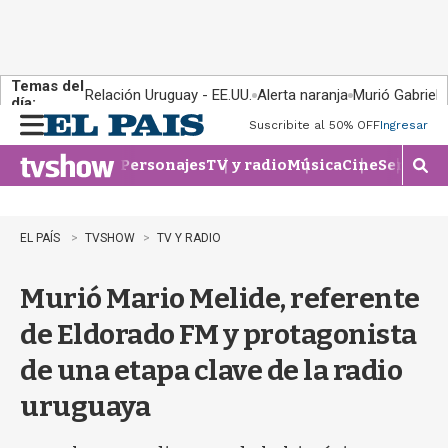
Temas del
Relación Uruguay - EE.UU.
Alerta naranja
Murió Gabriel 
día:
Suscribite al 50% OFF
Ingresar
M
e
Personajes
TV y radio
Música
Cine
Series
Te
n
M
u
o
s
t
EL PAÍS
TVSHOW
TV Y RADIO
r
a
Murió Mario Melide, referente
r
b
de Eldorado FM y protagonista
�
s
de una etapa clave de la radio
q
u
uruguaya
e
d