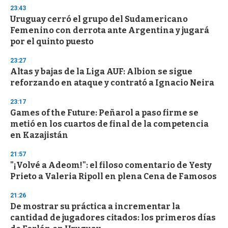
3
23:43
3
s
Uruguay cerró el grupo del Sudamericano
e
Femenino con derrota ante Argentina y jugará
c
por el quinto puesto
o
n
d
23:27
s
Altas y bajas de la Liga AUF: Albion se sigue
reforzando en ataque y contrató a Ignacio Neira
23:17
Games of the Future: Peñarol a paso firme se
metió en los cuartos de final de la competencia
en Kazajistán
21:57
"¡Volvé a Adeom!": el filoso comentario de Yesty
Prieto a Valeria Ripoll en plena Cena de Famosos
21:26
De mostrar su práctica a incrementar la
cantidad de jugadores citados: los primeros días