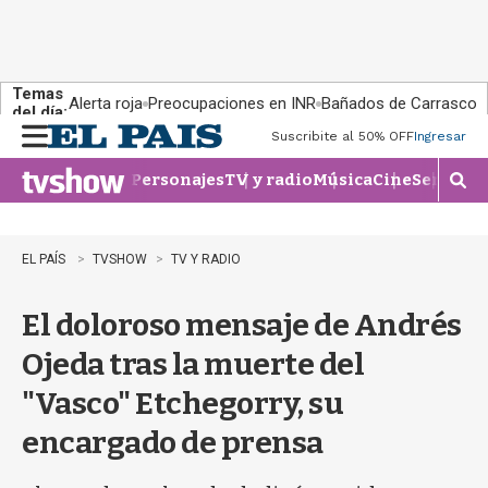
Temas
Alerta roja
Preocupaciones en INR
Bañados de Carrasco
del día:
Suscribite al 50% OFF
Ingresar
M
e
Personajes
TV y radio
Música
Cine
Series
Te
n
M
u
o
s
t
EL PAÍS
TVSHOW
TV Y RADIO
r
a
El doloroso mensaje de Andrés
r
b
Ojeda tras la muerte del
�
s
"Vasco" Etchegorry, su
q
u
encargado de prensa
e
d