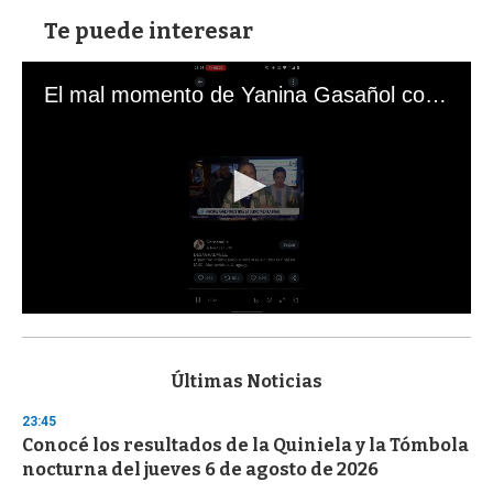
Te puede interesar
El mal momento de Yanina Gasañol con un hincha argentino en "Subrayado"
0
s
e
c
Últimas Noticias
o
n
23:45
d
Conocé los resultados de la Quiniela y la Tómbola
s
o
nocturna del jueves 6 de agosto de 2026
f