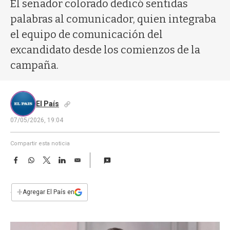
a
El senador colorado dedicó sentidas
palabras al comunicador, quien integraba
el equipo de comunicación del
excandidato desde los comienzos de la
campaña.
El País
07/05/2026, 19:04
Compartir esta noticia
F
W
T
L
E
a
h
w
i
m
c
a
i
n
a
e
t
t
k
i
+
Agregar El País en
b
s
t
e
l
o
A
e
d
o
p
r
I
k
p
n