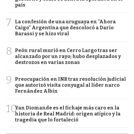
país
7
La confesión de una uruguaya en "Ahora
Caigo" Argentina que descolocó a Darío
Barassi y se hizo viral
8
Peón rural murió en Cerro Largo tras ser
alcanzado por un rayo; hubo desplazados y
destrozos en varias zonas
9
Preocupación en INR tras resolución judicial
que autorizó visita conyugal al líder narco
Fernández Albín
10
Yan Diomande es el fichaje más caro en la
historia de Real Madrid: origen atípico y la
tragedia que lo fortaleció