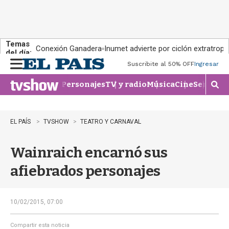
Temas
Conexión Ganadera
Inumet advierte por ciclón extratropi
del día:
Suscribite al 50% OFF
Ingresar
M
e
Personajes
TV y radio
Música
Cine
Series
Te
n
M
u
o
s
t
EL PAÍS
TVSHOW
TEATRO Y CARNAVAL
r
a
Wainraich encarnó sus
r
b
afiebrados personajes
�
s
q
u
10/02/2015, 07:00
e
d
Compartir esta noticia