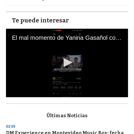
Te puede interesar
El mal momento de Yanina Gasañol con un hincha argentino en "Subrayado"
0
s
e
c
Últimas Noticias
o
n
02:05
d
DM Experience en Montevideo Music Box: fecha
s