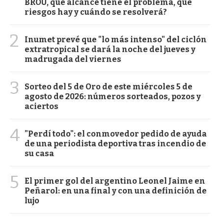
BROU, qué alcance tiene el problema, qué
riesgos hay y cuándo se resolverá?
2
Inumet prevé que "lo más intenso" del ciclón
extratropical se dará la noche del jueves y
madrugada del viernes
3
Sorteo del 5 de Oro de este miércoles 5 de
agosto de 2026: números sorteados, pozos y
aciertos
4
"Perdí todo": el conmovedor pedido de ayuda
de una periodista deportiva tras incendio de
su casa
5
El primer gol del argentino Leonel Jaime en
Peñarol: en una final y con una definición de
lujo