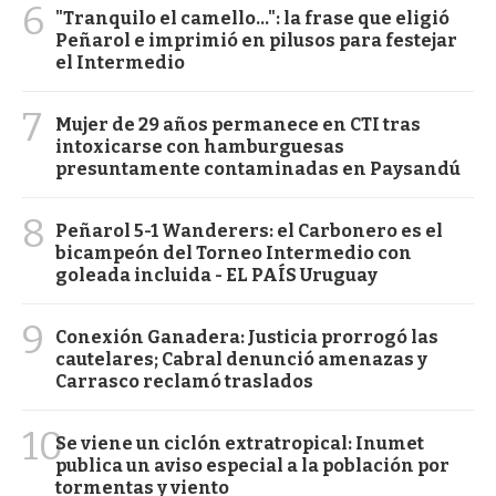
6
"Tranquilo el camello...": la frase que eligió
Peñarol e imprimió en pilusos para festejar
el Intermedio
7
Mujer de 29 años permanece en CTI tras
intoxicarse con hamburguesas
presuntamente contaminadas en Paysandú
8
Peñarol 5-1 Wanderers: el Carbonero es el
bicampeón del Torneo Intermedio con
goleada incluida - EL PAÍS Uruguay
9
Conexión Ganadera: Justicia prorrogó las
cautelares; Cabral denunció amenazas y
Carrasco reclamó traslados
10
Se viene un ciclón extratropical: Inumet
publica un aviso especial a la población por
tormentas y viento