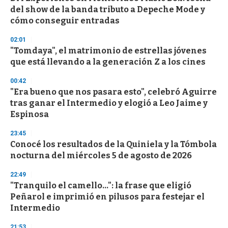
o
del show de la banda tributo a Depeche Mode y
f
cómo conseguir entradas
3
3
s
02:01
e
"Tomdaya", el matrimonio de estrellas jóvenes
c
que está llevando a la generación Z a los cines
o
n
d
00:42
s
"Era bueno que nos pasara esto", celebró Aguirre
tras ganar el Intermedio y elogió a Leo Jaime y
Espinosa
23:45
Conocé los resultados de la Quiniela y la Tómbola
nocturna del miércoles 5 de agosto de 2026
22:49
"Tranquilo el camello...": la frase que eligió
Peñarol e imprimió en pilusos para festejar el
Intermedio
21:53