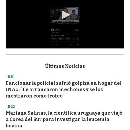
0
s
e
c
Últimas Noticias
o
n
15:51
d
Funcionaria policial sufrió golpiza en hogar del
s
o
INAU: "Le arrancaron mechones y se los
f
mostraron como trofeo"
3
3
s
15:32
e
Mariana Salinas, la científica uruguaya que viajó
c
a Corea del Sur para investigar la leucemia
o
n
bovina
d