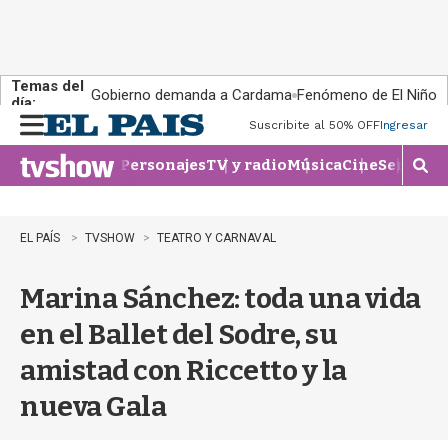
Temas del
Gobierno demanda a Cardama
Fenómeno de El Niño
día:
Suscribite al 50% OFF
Ingresar
M
e
Personajes
TV y radio
Música
Cine
Series
Te
n
M
u
o
s
t
EL PAÍS
TVSHOW
TEATRO Y CARNAVAL
r
a
Marina Sánchez: toda una vida
r
b
en el Ballet del Sodre, su
�
s
amistad con Riccetto y la
q
u
nueva Gala
e
d