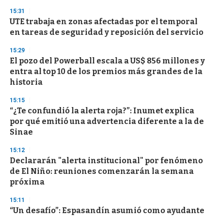
s
15:31
UTE trabaja en zonas afectadas por el temporal
en tareas de seguridad y reposición del servicio
15:29
El pozo del Powerball escala a US$ 856 millones y
entra al top 10 de los premios más grandes de la
historia
15:15
“¿Te confundió la alerta roja?”: Inumet explica
por qué emitió una advertencia diferente a la de
Sinae
15:12
Declararán "alerta institucional" por fenómeno
de El Niño: reuniones comenzarán la semana
próxima
15:11
“Un desafío”: Espasandín asumió como ayudante