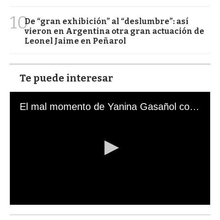
10
De “gran exhibición” al “deslumbre”: así
vieron en Argentina otra gran actuación de
Leonel Jaime en Peñarol
Te puede interesar
El mal momento de Yanina Gasañol con un hincha argentino en "Subrayado"
0
s