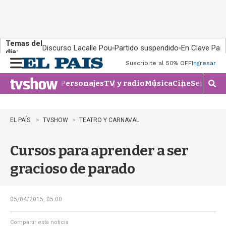
Temas del
Discurso Lacalle Pou
Partido suspendido
En Clave País
día:
Suscribite al 50% OFF
Ingresar
M
e
Personajes
TV y radio
Música
Cine
Series
Te
n
M
u
o
s
t
EL PAÍS
TVSHOW
TEATRO Y CARNAVAL
r
a
Cursos para aprender a ser
r
b
gracioso de parado
�
s
q
u
05/04/2015, 05:00
e
d
Compartir esta noticia