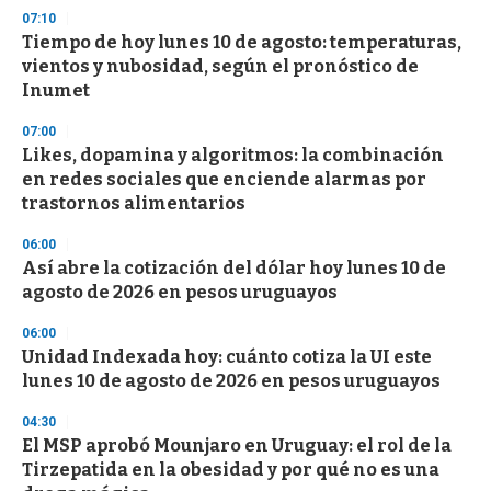
3
07:10
3
s
Tiempo de hoy lunes 10 de agosto: temperaturas,
e
vientos y nubosidad, según el pronóstico de
c
Inumet
o
n
d
07:00
s
Likes, dopamina y algoritmos: la combinación
en redes sociales que enciende alarmas por
trastornos alimentarios
06:00
Así abre la cotización del dólar hoy lunes 10 de
agosto de 2026 en pesos uruguayos
06:00
Unidad Indexada hoy: cuánto cotiza la UI este
lunes 10 de agosto de 2026 en pesos uruguayos
04:30
El MSP aprobó Mounjaro en Uruguay: el rol de la
Tirzepatida en la obesidad y por qué no es una