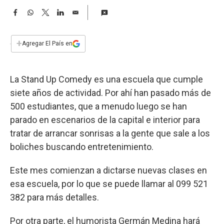
a
F
W
T
L
E
a
h
w
i
m
c
a
i
n
a
e
t
t
k
i
+
Agregar El País en
b
s
t
e
l
o
A
e
d
o
p
r
I
La Stand Up Comedy es una escuela que cumple
k
p
n
siete años de actividad. Por ahí han pasado más de
500 estudiantes, que a menudo luego se han
parado en escenarios de la capital e interior para
tratar de arrancar sonrisas a la gente que sale a los
boliches buscando entretenimiento.
Este mes comienzan a dictarse nuevas clases en
esa escuela, por lo que se puede llamar al 099 521
382 para más detalles.
Por otra parte, el humorista Germán Medina hará