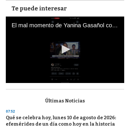
Te puede interesar
El mal momento de Yanina Gasañol con un hincha argentino en "Subrayado"
0
s
e
c
Últimas Noticias
o
n
07:52
d
Qué se celebra hoy, lunes 10 de agosto de 2026:
s
o
efemérides de un día como hoy en la historia
f