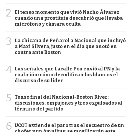
2
El tenso momento que vivió Nacho Álvarez
cuando una prostituta descubrió que llevaba
micrófono y cámara oculta
3
La chicana de Peñarol a Nacional que incluyó
a Maxi Silvera, justo en el día que anotó en
contra ante Boston
4
Las señales que Lacalle Pou envió al PN y la
coalición: cómo decodifican los blancos el
discurso de su líder
5
Tenso final del Nacional-Boston River:
discusiones, empujones y tres expulsados al
término del partido
6
UCOT extiende el paro tras el secuestro de un
chofer y un ómnibus: se movilizarán este