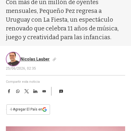
a
Con más de un millón de oyentes
mensuales, Pequeño Pez regresa a
Uruguay con La Fiesta, un espectáculo
renovado que celebra 11 años de música,
juego y creatividad para las infancias.
Nicolas Lauber
25/06/2026, 02:35
Compartir esta noticia
F
W
T
L
E
a
h
w
i
m
c
a
i
n
a
e
t
t
k
i
+
Agregar El País en
b
s
t
e
l
o
A
e
d
o
p
r
I
k
p
n