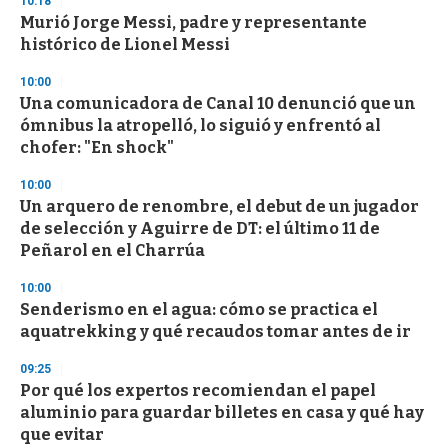
10:18
d
Murió Jorge Messi, padre y representante
s
o
histórico de Lionel Messi
f
3
10:00
3
s
Una comunicadora de Canal 10 denunció que un
e
ómnibus la atropelló, lo siguió y enfrentó al
c
chofer: "En shock"
o
n
d
10:00
s
Un arquero de renombre, el debut de un jugador
de selección y Aguirre de DT: el último 11 de
Peñarol en el Charrúa
10:00
Senderismo en el agua: cómo se practica el
aquatrekking y qué recaudos tomar antes de ir
09:25
Por qué los expertos recomiendan el papel
aluminio para guardar billetes en casa y qué hay
que evitar