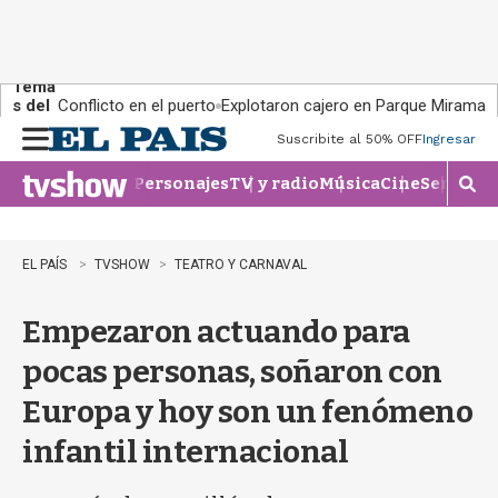
Tema
s del
Conflicto en el puerto
Explotaron cajero en Parque Miramar
día:
Suscribite al 50% OFF
Ingresar
M
e
Personajes
TV y radio
Música
Cine
Series
Te
n
M
u
o
s
t
EL PAÍS
TVSHOW
TEATRO Y CARNAVAL
r
a
Empezaron actuando para
r
b
pocas personas, soñaron con
�
s
Europa y hoy son un fenómeno
q
u
infantil internacional
e
d