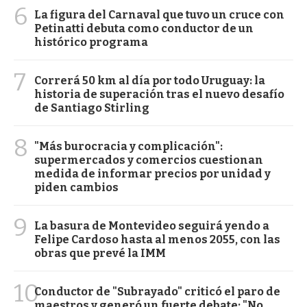
6
La figura del Carnaval que tuvo un cruce con
Petinatti debuta como conductor de un
histórico programa
7
Correrá 50 km al día por todo Uruguay: la
historia de superación tras el nuevo desafío
de Santiago Stirling
8
"Más burocracia y complicación":
supermercados y comercios cuestionan
medida de informar precios por unidad y
piden cambios
9
La basura de Montevideo seguirá yendo a
Felipe Cardoso hasta al menos 2055, con las
obras que prevé la IMM
10
Conductor de "Subrayado" criticó el paro de
maestros y generó un fuerte debate: "No