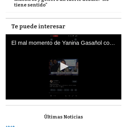
tiene sentido"
Te puede interesar
El mal momento de Yanina Gasañol con un hincha argentino en "Subrayado"
0
s
e
c
Últimas Noticias
o
n