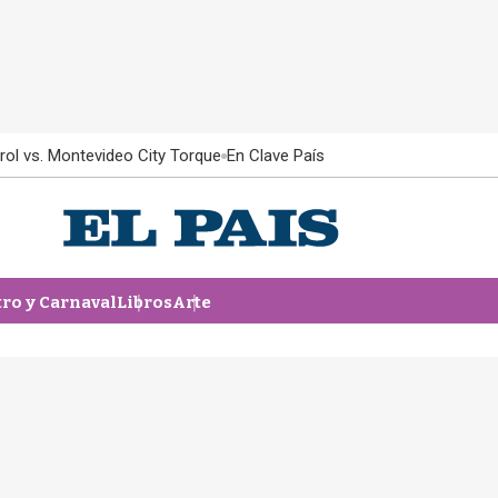
rol vs. Montevideo City Torque
En Clave País
tro y Carnaval
Libros
Arte