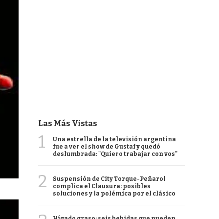
Las Más Vistas
1
Una estrella de la televisión argentina
fue a ver el show de Gustaf y quedó
deslumbrada: "Quiero trabajar con vos"
2
Suspensión de City Torque-Peñarol
complica el Clausura: posibles
soluciones y la polémica por el clásico
Hígado graso: seis bebidas que pueden