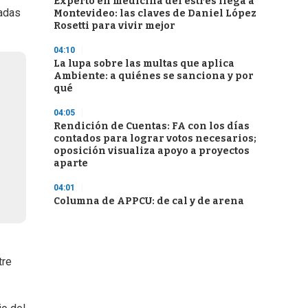
Experto en medicina del estrés llega a
adas
Montevideo: las claves de Daniel López
Rosetti para vivir mejor
04:10
La lupa sobre las multas que aplica
Ambiente: a quiénes se sanciona y por
qué
04:05
Rendición de Cuentas: FA con los días
contados para lograr votos necesarios;
oposición visualiza apoyo a proyectos
aparte
04:01
Columna de APPCU: de cal y de arena
tre