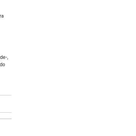
ra
de-,
ndo