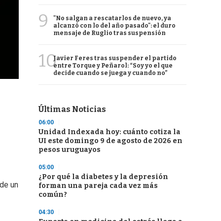
9
"No salgan a rescatarlos de nuevo, ya
alcanzó con lo del año pasado": el duro
mensaje de Ruglio tras suspensión
10
Javier Feres tras suspender el partido
entre Torque y Peñarol: “Soy yo el que
decide cuando se juega y cuando no”
Últimas Noticias
06:00
Unidad Indexada hoy: cuánto cotiza la
UI este domingo 9 de agosto de 2026 en
pesos uruguayos
05:00
¿Por qué la diabetes y la depresión
 de un
forman una pareja cada vez más
común?
04:30