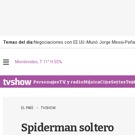
Temas del día:
Negociaciones con EE.UU.
Murió Jorge Messi
Peña
Montevideo, T 11° H 55%
M
e
n
u
Personajes
TV y radio
Música
Cine
Series
Tea
EL PAÍS
TVSHOW
Spiderman soltero