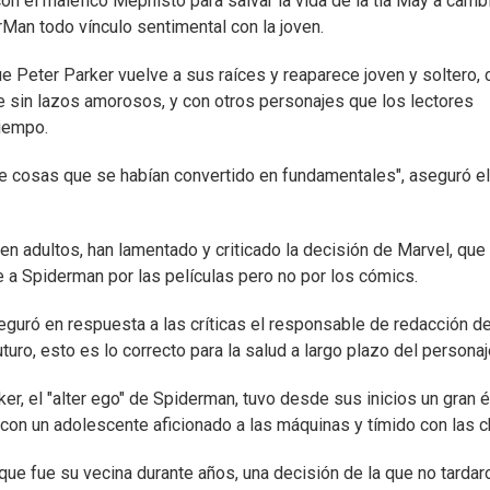
on el maléfico Mephisto para salvar la vida de la tía May a camb
Man todo vínculo sentimental con la joven.
 Peter Parker vuelve a sus raíces y reaparece joven y soltero, 
ue sin lazos amorosos, y con otros personajes que los lectores
iempo.
e cosas que se habían convertido en fundamentales", aseguró el
n adultos, han lamentado y criticado la decisión de Marvel, que
 a Spiderman por las películas pero no por los cómics.
eguró en respuesta a las críticas el responsable de redacción d
uro, esto es lo correcto para la salud a largo plazo del personaj
r, el "alter ego" de Spiderman, tuvo desde sus inicios un gran é
 con un adolescente aficionado a las máquinas y tímido con las c
que fue su vecina durante años, una decisión de la que no tardar