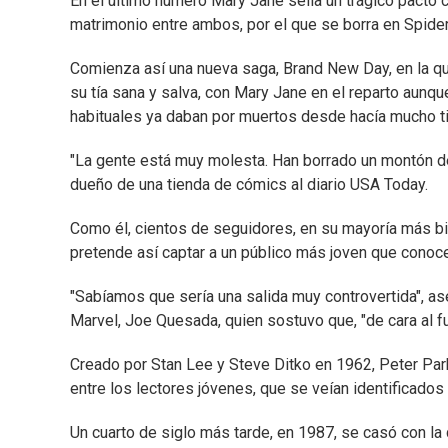
En el último número Mary Jane sella un trágico pacto c
matrimonio entre ambos, por el que se borra en Spider
Comienza así una nueva saga, Brand New Day, en la que
su tía sana y salva, con Mary Jane en el reparto aunq
habituales ya daban por muertos desde hacía mucho t
"La gente está muy molesta. Han borrado un montón d
dueño de una tienda de cómics al diario USA Today.
Como él, cientos de seguidores, en su mayoría más bie
pretende así captar a un público más joven que conoce
"Sabíamos que sería una salida muy controvertida", as
Marvel, Joe Quesada, quien sostuvo que, "de cara al fut
Creado por Stan Lee y Steve Ditko en 1962, Peter Parke
entre los lectores jóvenes, que se veían identificados
Un cuarto de siglo más tarde, en 1987, se casó con la 