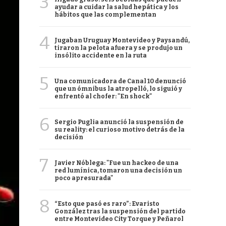
3
ayudar a cuidar la salud hepática y los
hábitos que las complementan
4
Jugaban Uruguay Montevideo y Paysandú,
tiraron la pelota afuera y se produjo un
insólito accidente en la ruta
5
Una comunicadora de Canal 10 denunció
que un ómnibus la atropelló, lo siguió y
enfrentó al chofer: "En shock"
6
Sergio Puglia anunció la suspensión de
su reality: el curioso motivo detrás de la
decisión
7
Javier Nóblega: "Fue un hackeo de una
red lumínica, tomaron una decisión un
poco apresurada"
8
“Esto que pasó es raro”: Evaristo
González tras la suspensión del partido
entre Montevideo City Torque y Peñarol