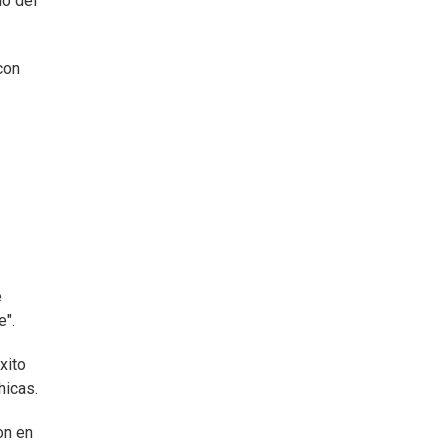
io del
con
e
e".
xito
hicas.
on en