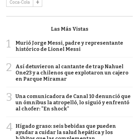
Coca-Cola
Las Más Vistas
1
Murió Jorge Messi, padre y representante
histórico de Lionel Messi
2
Así detuvieron al cantante de trap Nahuel
One23 y a chilenos que explotaron un cajero
en Parque Miramar
3
Una comunicadora de Canal 10 denunció que
un ómnibus la atropelló, lo siguió y enfrentó
al chofer: "En shock"
4
Hígado graso: seis bebidas que pueden
ayudar a cuidar la salud hepática y los
hábitos que las complementan