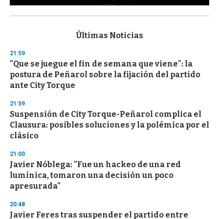
0
s
e
c
Últimas Noticias
o
n
21:59
d
"Que se juegue el fin de semana que viene": la
s
o
postura de Peñarol sobre la fijación del partido
f
ante City Torque
3
3
s
21:59
e
Suspensión de City Torque-Peñarol complica el
c
Clausura: posibles soluciones y la polémica por el
o
n
clásico
d
s
21:00
Javier Nóblega: "Fue un hackeo de una red
lumínica, tomaron una decisión un poco
apresurada"
20:48
Javier Feres tras suspender el partido entre