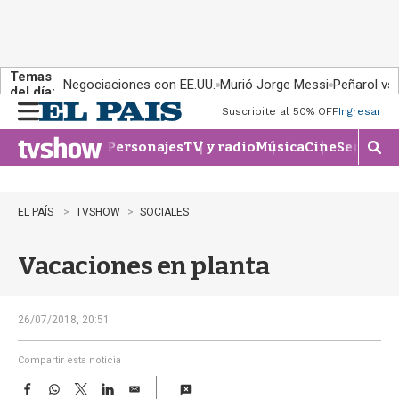
Temas
Negociaciones con EE.UU.
Murió Jorge Messi
Peñarol vs
del día:
Suscribite al 50% OFF
Ingresar
M
e
Personajes
TV y radio
Música
Cine
Series
Te
n
M
u
o
s
t
EL PAÍS
TVSHOW
SOCIALES
r
a
Vacaciones en planta
r
b
�
s
26/07/2018, 20:51
q
u
Compartir esta noticia
e
F
W
T
L
E
d