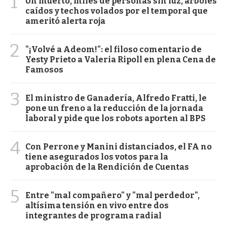
1
Un muerto, miles de personas sin luz, árboles
caídos y techos volados por el temporal que
ameritó alerta roja
2
"¡Volvé a Adeom!": el filoso comentario de
Yesty Prieto a Valeria Ripoll en plena Cena de
Famosos
3
El ministro de Ganadería, Alfredo Fratti, le
pone un freno a la reducción de la jornada
laboral y pide que los robots aporten al BPS
4
Con Perrone y Manini distanciados, el FA no
tiene asegurados los votos para la
aprobación de la Rendición de Cuentas
5
Entre "mal compañero" y "mal perdedor",
altísima tensión en vivo entre dos
integrantes de programa radial