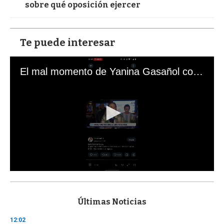
sobre qué oposición ejercer
Te puede interesar
El mal momento de Yanina Gasañol con un hincha argentino en "Subrayado"
0
s
e
c
Últimas Noticias
o
n
12:02
d