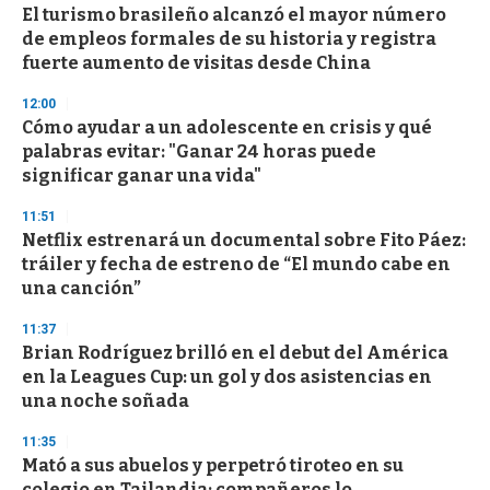
El turismo brasileño alcanzó el mayor número
s
o
de empleos formales de su historia y registra
f
fuerte aumento de visitas desde China
3
3
s
12:00
e
Cómo ayudar a un adolescente en crisis y qué
c
palabras evitar: "Ganar 24 horas puede
o
n
significar ganar una vida"
d
s
11:51
Netflix estrenará un documental sobre Fito Páez:
tráiler y fecha de estreno de “El mundo cabe en
una canción”
11:37
Brian Rodríguez brilló en el debut del América
en la Leagues Cup: un gol y dos asistencias en
una noche soñada
11:35
Mató a sus abuelos y perpetró tiroteo en su
colegio en Tailandia; compañeros lo