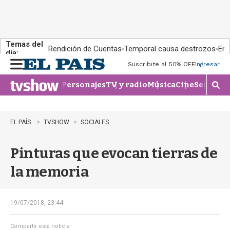
Temas del
Rendición de Cuentas
Temporal causa destrozos
En 
día:
Suscribite al 50% OFF
Ingresar
M
e
Personajes
TV y radio
Música
Cine
Series
Te
n
M
u
o
s
t
EL PAÍS
TVSHOW
SOCIALES
r
a
Pinturas que evocan tierras de
r
b
la memoria
�
s
q
u
19/07/2018, 23:44
e
d
Compartir esta noticia