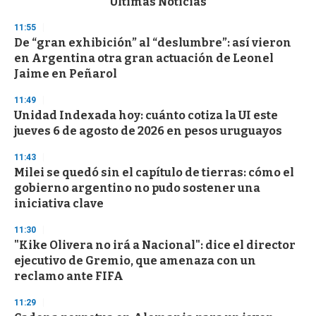
Últimas Noticias
o
n
11:55
d
De “gran exhibición” al “deslumbre”: así vieron
s
o
en Argentina otra gran actuación de Leonel
f
Jaime en Peñarol
3
3
s
11:49
e
Unidad Indexada hoy: cuánto cotiza la UI este
c
jueves 6 de agosto de 2026 en pesos uruguayos
o
n
d
11:43
s
Milei se quedó sin el capítulo de tierras: cómo el
gobierno argentino no pudo sostener una
iniciativa clave
11:30
"Kike Olivera no irá a Nacional": dice el director
ejecutivo de Gremio, que amenaza con un
reclamo ante FIFA
11:29