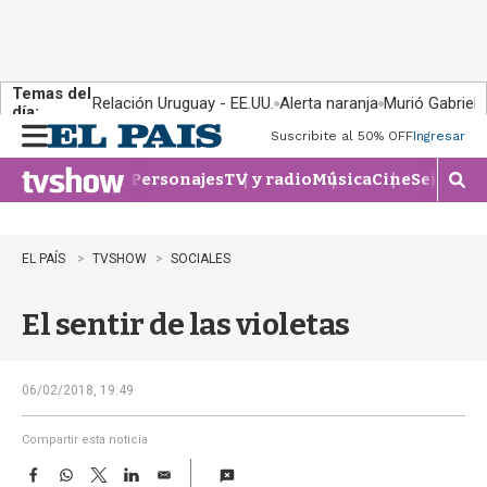
Temas del
Relación Uruguay - EE.UU.
Alerta naranja
Murió Gabriel 
día:
Suscribite al 50% OFF
Ingresar
M
e
Personajes
TV y radio
Música
Cine
Series
Te
n
M
u
o
s
t
EL PAÍS
TVSHOW
SOCIALES
r
a
El sentir de las violetas
r
b
�
s
06/02/2018, 19:49
q
u
Compartir esta noticia
e
F
W
T
L
E
d