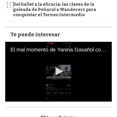
10
Del ballet a la eficacia: las claves de la
goleada de Peñarol a Wanderers para
conquistar el Torneo Intermedio
Te puede interesar
El mal momento de Yanina Gasañol con un hincha argentino en "Subrayado"
0
s
e
c