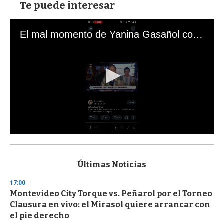
Te puede interesar
El mal momento de Yanina Gasañol con un hincha argentino en "Subrayado"
0
s
e
c
Últimas Noticias
o
n
17:00
d
Montevideo City Torque vs. Peñarol por el Torneo
s
o
Clausura en vivo: el Mirasol quiere arrancar con
f
el pie derecho
3