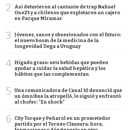
2
Así detuvieron al cantante de trap Nahuel
One23 y a chilenos que explotaron un cajero
en Parque Miramar
3
Jóvenes, sanos y obsesionados con el futuro:
el nuevo boom de la medicina de la
longevidad llega a Uruguay
4
Hígado graso: seis bebidas que pueden
ayudar a cuidar la salud hepática y los
hábitos que las complementan
5
Una comunicadora de Canal 10 denunció que
un ómnibus la atropelló, lo siguió y enfrentó
al chofer: "En shock"
6
City Torque y Peñarol en un prometedor
partido por el Torneo Clausura: hora,
formaciones y dónde verlo en vivo