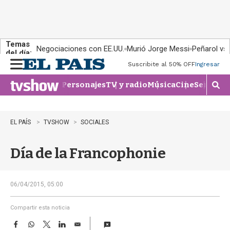
Temas
Negociaciones con EE.UU.
Murió Jorge Messi
Peñarol vs
del día:
Suscribite al 50% OFF
Ingresar
M
e
Personajes
TV y radio
Música
Cine
Series
Te
n
M
u
o
s
t
EL PAÍS
TVSHOW
SOCIALES
r
a
Día de la Francophonie
r
b
�
s
06/04/2015, 05:00
q
u
Compartir esta noticia
e
F
W
T
L
E
d