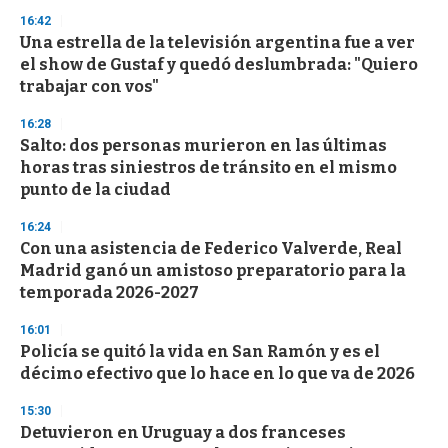
3
s
16:42
e
Una estrella de la televisión argentina fue a ver
c
el show de Gustaf y quedó deslumbrada: "Quiero
o
n
trabajar con vos"
d
s
16:28
Salto: dos personas murieron en las últimas
horas tras siniestros de tránsito en el mismo
punto de la ciudad
16:24
Con una asistencia de Federico Valverde, Real
Madrid ganó un amistoso preparatorio para la
temporada 2026-2027
16:01
Policía se quitó la vida en San Ramón y es el
décimo efectivo que lo hace en lo que va de 2026
15:30
Detuvieron en Uruguay a dos franceses