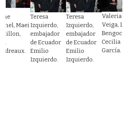
Valeria
nne
Teresa
Teresa
Veiga, Lu
oynel, Maei
Izquierdo,
Izquierdo,
Bengoche
stillon,
embajador
embajador
Cecilia
ola
de Ecuador
de Ecuador
García.
oudreaux.
Emilio
Emilio
Izquierdo.
Izquierdo.