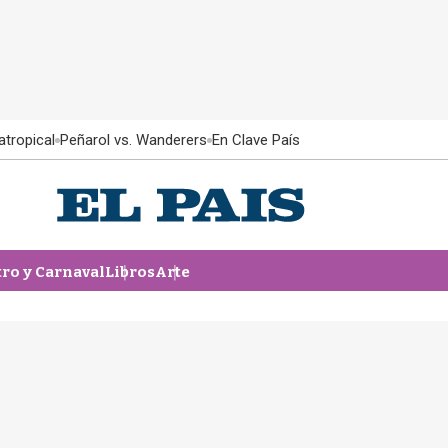
atropical
Peñarol vs. Wanderers
En Clave País
tro y Carnaval
Libros
Arte