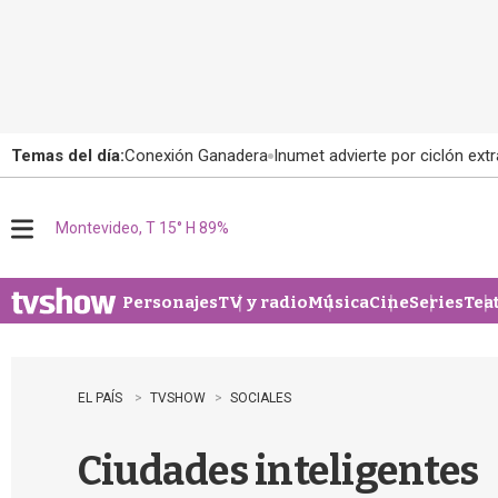
Temas del día:
Conexión Ganadera
Inumet advierte por ciclón extr
Montevideo, T 15° H 89%
M
e
n
u
Personajes
TV y radio
Música
Cine
Series
Tea
EL PAÍS
TVSHOW
SOCIALES
Ciudades inteligentes