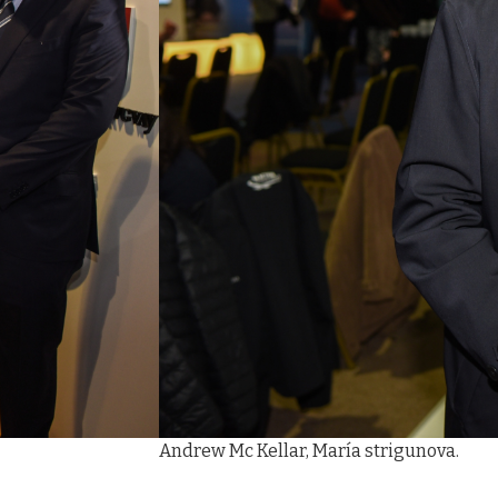
Andrew Mc Kellar, María strigunova.