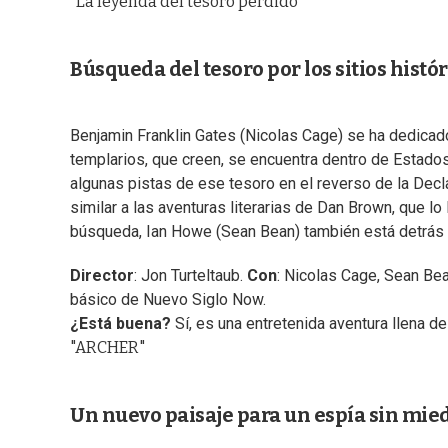
"La leyenda del tesoro perdido"
Búsqueda del tesoro por los sitios histó
Benjamin Franklin Gates (Nicolas Cage) se ha dedicado l
templarios, que creen, se encuentra dentro de Estado
algunas pistas de ese tesoro en el reverso de la Decl
similar a las aventuras literarias de Dan Brown, que lo l
búsqueda, Ian Howe (Sean Bean) también está detrás d
Director
: Jon Turteltaub.
Con
: Nicolas Cage, Sean Bea
básico de Nuevo Siglo Now.
¿Está buena?
Sí, es una entretenida aventura llena de
"ARCHER"
Un nuevo paisaje para un espía sin mied