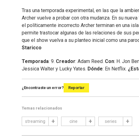
Tras una temporada experimental, en las que la ambien
Archer vuelve a probar con otra mudanza. En su nueva 
el políticamente incorrecto Archer terminan en una isl
permite trastocar algunas de las relaciones de sus per
que el show vuelva a su planteo inicial como una parod
Staricco
Temporada
: 9.
Creador
: Adam Reed.
Con
: H. Jon Be
Jessica Walter y Lucky Yates.
Dónde
: En Netflix.
¿Est
¿Encontraste un error?
Reportar
Temas relacionados
streaming
cine
series