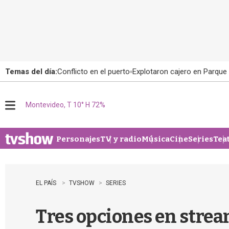
Temas del día:
Conflicto en el puerto
Explotaron cajero en Parque
Montevideo, T 10° H 72%
M
e
n
u
Personajes
TV y radio
Música
Cine
Series
Tea
EL PAÍS
TVSHOW
SERIES
Tres opciones en strea