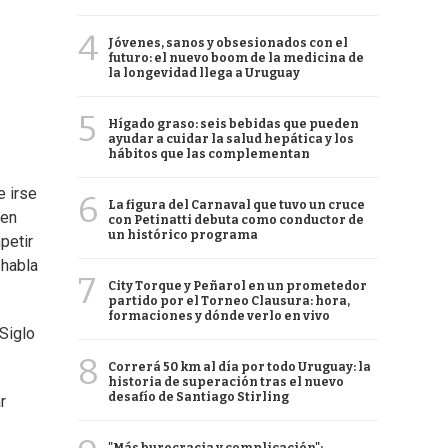
4
Jóvenes, sanos y obsesionados con el
futuro: el nuevo boom de la medicina de
la longevidad llega a Uruguay
5
Hígado graso: seis bebidas que pueden
ayudar a cuidar la salud hepática y los
hábitos que las complementan
e irse
6
La figura del Carnaval que tuvo un cruce
 en
con Petinatti debuta como conductor de
un histórico programa
petir
 habla
7
City Torque y Peñarol en un prometedor
partido por el Torneo Clausura: hora,
formaciones y dónde verlo en vivo
Siglo
8
Correrá 50 km al día por todo Uruguay: la
historia de superación tras el nuevo
desafío de Santiago Stirling
r