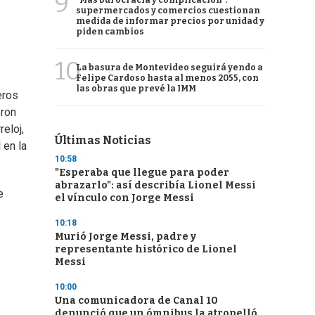
9
"Más burocracia y complicación":
supermercados y comercios cuestionan
medida de informar precios por unidad y
piden cambios
10
La basura de Montevideo seguirá yendo a
Felipe Cardoso hasta al menos 2055, con
las obras que prevé la IMM
eros
eron
eloj,
Últimas Noticias
 en la
10:58
"Esperaba que llegue para poder
abrazarlo": así describía Lionel Messi
e
el vínculo con Jorge Messi
10:18
Murió Jorge Messi, padre y
representante histórico de Lionel
Messi
10:00
Una comunicadora de Canal 10
denunció que un ómnibus la atropelló,