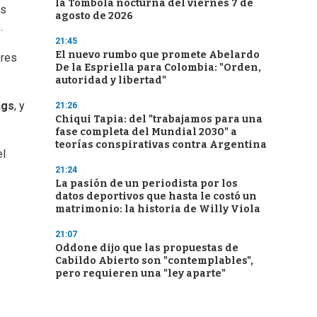
la Tómbola nocturna del viernes 7 de
os
agosto de 2026
.
21:45
El nuevo rumbo que promete Abelardo
ores
De la Espriella para Colombia: "Orden,
autoridad y libertad"
ngs
, y
21:26
Chiqui Tapia: del "trabajamos para una
fase completa del Mundial 2030" a
teorías conspirativas contra Argentina
el
21:24
La pasión de un periodista por los
datos deportivos que hasta le costó un
matrimonio: la historia de Willy Viola
21:07
Oddone dijo que las propuestas de
Cabildo Abierto son "contemplables",
pero requieren una "ley aparte"