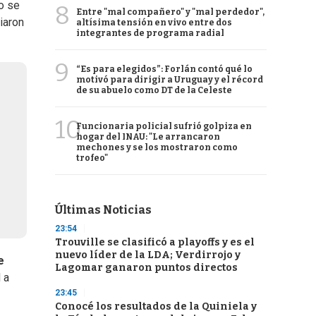
o se
8
Entre "mal compañero" y "mal perdedor",
ciaron
altísima tensión en vivo entre dos
integrantes de programa radial
9
“Es para elegidos”: Forlán contó qué lo
motivó para dirigir a Uruguay y el récord
de su abuelo como DT de la Celeste
10
Funcionaria policial sufrió golpiza en
hogar del INAU: "Le arrancaron
mechones y se los mostraron como
trofeo"
Últimas Noticias
23:54
Trouville se clasificó a playoffs y es el
nuevo líder de la LDA; Verdirrojo y
e
Lagomar ganaron puntos directos
 a
23:45
Conocé los resultados de la Quiniela y