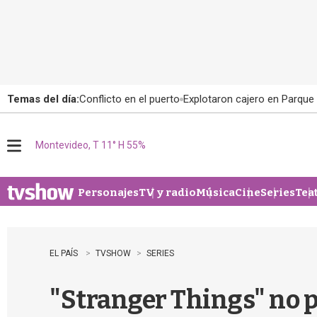
Temas del día:
Conflicto en el puerto
Explotaron cajero en Parque
Montevideo, T 11° H 55%
M
e
n
u
Personajes
TV y radio
Música
Cine
Series
Tea
EL PAÍS
TVSHOW
SERIES
"Stranger Things" no p