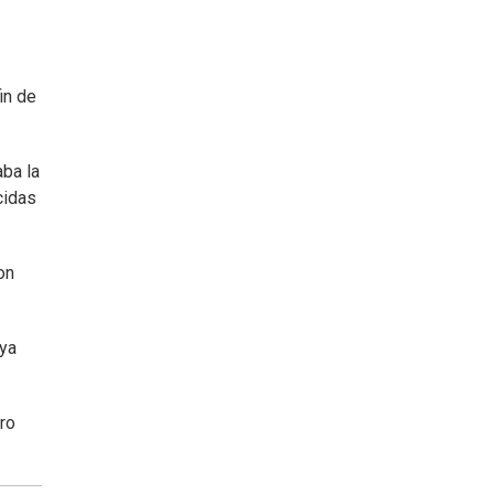
in de
aba la
cidas
con
uya
ro