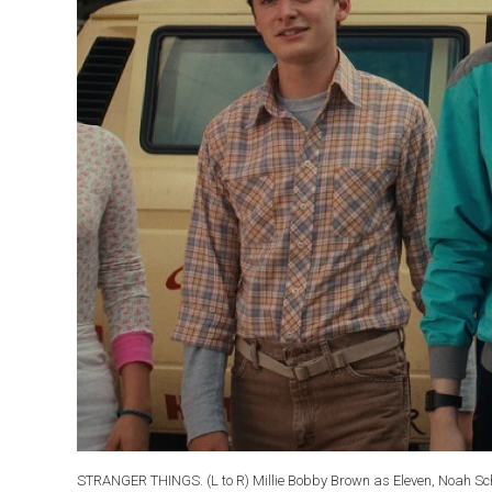
STRANGER THINGS. (L to R) Millie Bobby Brown as Eleven, Noah Sc