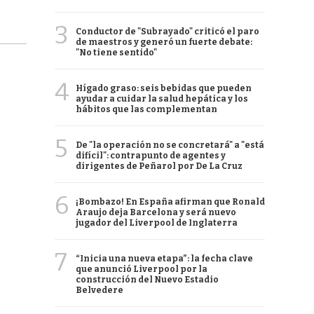
3
Conductor de "Subrayado" criticó el paro
de maestros y generó un fuerte debate:
"No tiene sentido"
4
Hígado graso: seis bebidas que pueden
ayudar a cuidar la salud hepática y los
hábitos que las complementan
5
De "la operación no se concretará" a "está
difícil": contrapunto de agentes y
dirigentes de Peñarol por De La Cruz
6
¡Bombazo! En España afirman que Ronald
Araujo deja Barcelona y será nuevo
jugador del Liverpool de Inglaterra
7
“Inicia una nueva etapa”: la fecha clave
que anunció Liverpool por la
construcción del Nuevo Estadio
Belvedere