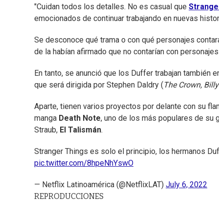
"Cuidan todos los detalles. No es casual que
Strange
emocionados de continuar trabajando en nuevas historia
Se desconoce qué trama o con qué personajes contará 
de la habían afirmado que no contarían con personaje
En tanto, se anunció que los Duffer trabajan también e
que será dirigida por Stephen Daldry (
The Crown, Billy 
Aparte, tienen varios proyectos por delante con su flama
manga
Death Note
, uno de los más populares de su g
Straub,
El Talismán
.
Stranger Things es solo el principio, los hermanos Duf
pic.twitter.com/8hpeNhYswO
— Netflix Latinoamérica (@NetflixLAT)
July 6, 2022
REPRODUCCIONES