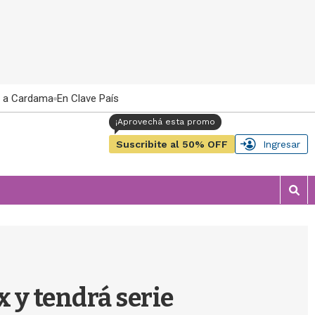
 a Cardama
En Clave País
Suscribite al 50% OFF
Ingresar
M
o
s
t
r
a
r
 y tendrá serie
b
�