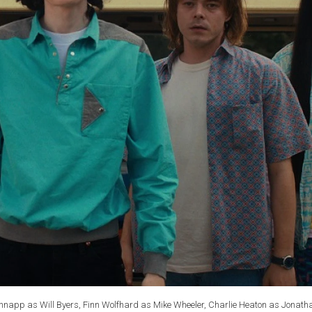
hnapp as Will Byers, Finn Wolfhard as Mike Wheeler, Charlie Heaton as Jonath