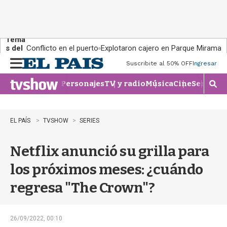
Tema
s del
Conflicto en el puerto
Explotaron cajero en Parque Miramar
día:
Suscribite al 50% OFF
Ingresar
M
e
Personajes
TV y radio
Música
Cine
Series
Te
n
M
u
o
s
t
EL PAÍS
TVSHOW
SERIES
r
a
Netflix anunció su grilla para
r
b
los próximos meses: ¿cuándo
�
s
regresa "The Crown"?
q
u
e
d
26/09/2022, 00:10