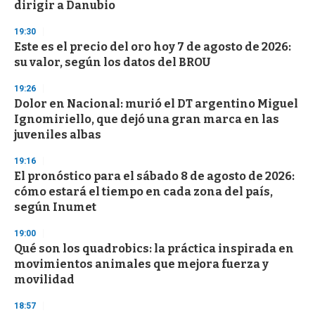
n
dirigir a Danubio
d
s
19:30
Este es el precio del oro hoy 7 de agosto de 2026:
su valor, según los datos del BROU
19:26
Dolor en Nacional: murió el DT argentino Miguel
Ignomiriello, que dejó una gran marca en las
juveniles albas
19:16
El pronóstico para el sábado 8 de agosto de 2026:
cómo estará el tiempo en cada zona del país,
según Inumet
19:00
Qué son los quadrobics: la práctica inspirada en
movimientos animales que mejora fuerza y
movilidad
18:57