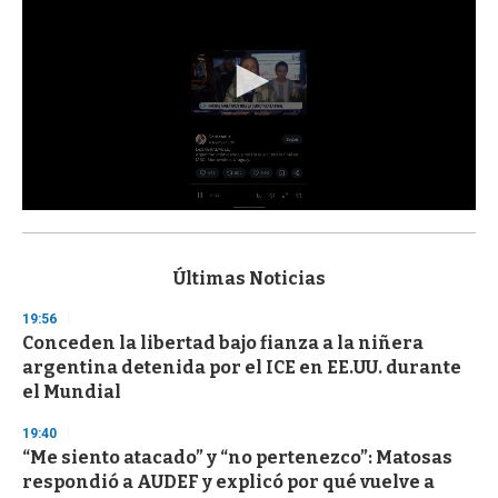
0
s
e
c
Últimas Noticias
o
n
19:56
d
Conceden la libertad bajo fianza a la niñera
s
o
argentina detenida por el ICE en EE.UU. durante
f
el Mundial
3
3
s
19:40
e
“Me siento atacado” y “no pertenezco”: Matosas
c
respondió a AUDEF y explicó por qué vuelve a
o